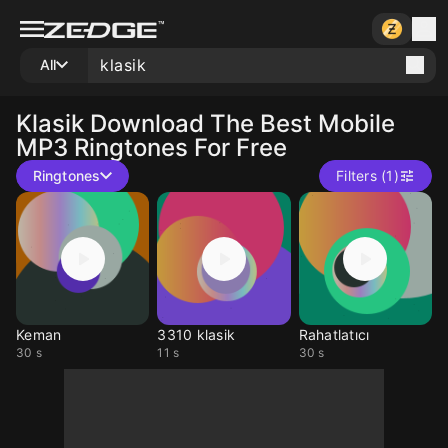
All
Klasik
Download The Best Mobile
MP3 Ringtones For Free
Ringtones
Filters (1)
Keman
3310 klasik
Rahatlatıcı
30 s
11 s
30 s