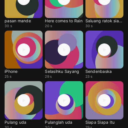
pasan mande
Here comes to Rain
Saluang ratok sianok
30 s
20 s
30 s
iPhone
Selasihku Sayang
Sendenbaska
25 s
29 s
23 s
Pulang uda
Pulanglah uda
Siapa Siapa Itu
30 s
30 s
29 s