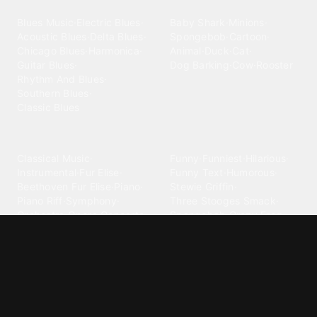
Blues
Children
Blues Music
·
Electric Blues
·
Baby Shark
·
Minions
·
Acoustic Blues
·
Delta Blues
·
Spongebob
·
Cartoon
·
Chicago Blues
·
Harmonica
·
Animal
·
Duck
·
Cat
·
Guitar Blues
·
Dog Barking
·
Cow
·
Rooster
Rhythm And Blues
·
Southern Blues
·
Classic Blues
Classical
Comedy
Classical Music
·
Funny
·
Funniest
·
Hilarious
·
Instrumental
·
Fur Elise
·
Funny Text
·
Humorous
·
Beethoven Fur Elise
·
Piano
·
Stewie Griffin
·
Piano Riff
·
Symphony
·
Three Stooges Smack
·
Orchestra
·
Opera
·
Concerto
Spongebob
·
Crazy Frog
·
Goofy Ahh
Contact ringtones
Country
For Android
·
For Iphone
·
Country Music
·
Country
·
Custom Iphone
·
Country Song
·
Top Country
Android Phones
·
Nokia
·
·
Morgan Wallen
·