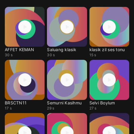
AFFET KEMAN
Saluang klasik
klasik zil ses tonu
30 s
30 s
15 s
BRSCTN11
Semurni Kasihmu
Selvi Boylum
17 s
29 s
27 s