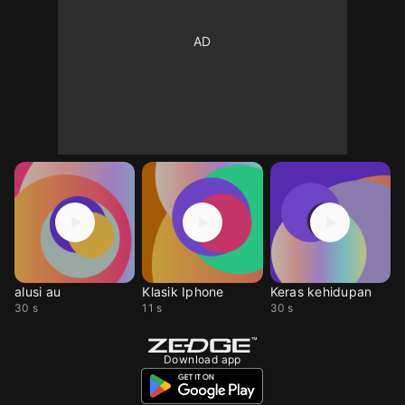
alusi au
Klasik Iphone
Keras kehidupan
30 s
11 s
30 s
Download app