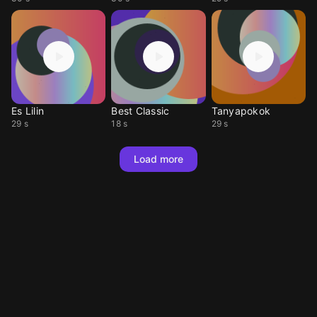
Es Lilin
Best Classic
Tanyapokok
29 s
18 s
29 s
Load more