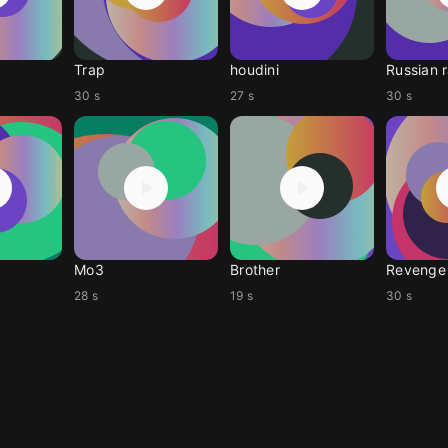
Trap
houdini
Russian 
30 s
27 s
30 s
Mo3
Brother
Revenge
28 s
19 s
30 s