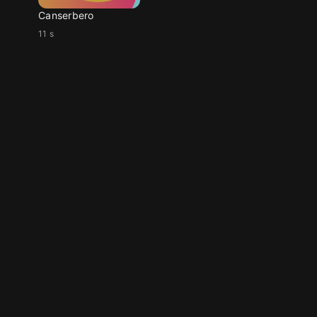
Canserbero
11 s