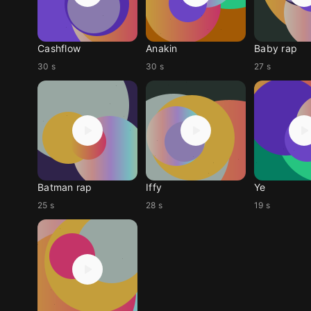
Cashflow
Anakin
Baby rap
30 s
30 s
27 s
Batman rap
Iffy
Ye
25 s
28 s
19 s