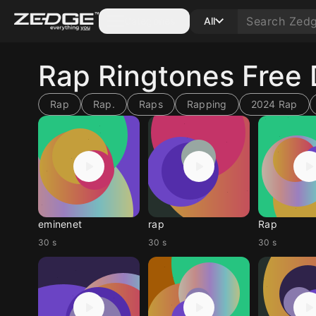
Categories
All
Rap Ringtones Free
Rap
Rap.
Raps
Rapping
2024 Rap
eminenet
rap
Rap
30 s
30 s
30 s