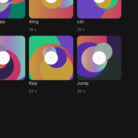
rap
Amg
cat
18 s
25 s
Rap
Jump
23 s
30 s