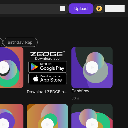
Sign in
Upload
Birthday Rap
Download app
Cashflow
Download ZEDGE app
30 s