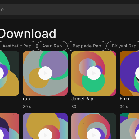
 Download
Aesthetic Rap
Asan Rap
Bappade Rap
Biriyani Rap
rap
Jamel Rap
Error
30 s
30 s
30 s