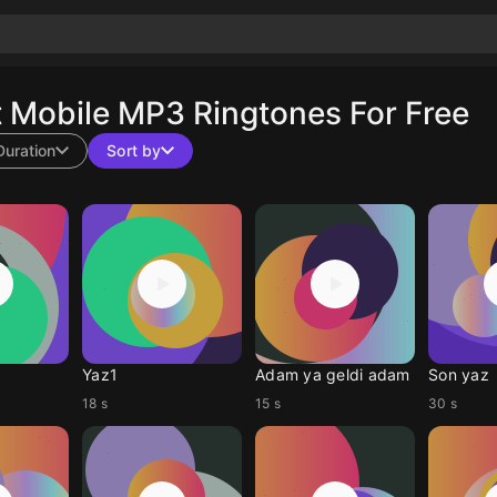
 Mobile MP3 Ringtones For Free
Duration
Sort by
Yaz1
Adam ya geldi adam
Son yaz
18 s
15 s
30 s