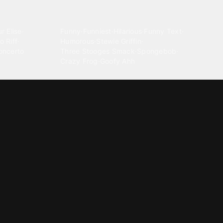
Comedy
r Elise
·
Funny
·
Funniest
·
Hilarious
·
Funny Text
·
o Riff
·
Humorous
·
Stewie Griffin
·
oncerto
Three Stooges Smack
·
Spongebob
·
Crazy Frog
·
Goofy Ahh
Electronica
ngnam Style
·
Cyberpunk
·
Dandadan
·
Synth
·
Ambient
·
g-born
·
Trance Music
·
Dubstep
·
Chillwave
·
Glitch
·
Idm
use Music
·
·
Experimental Electronic
Message tones
za Kuduro
·
Message Tones
·
Text
·
Notification
·
aeton
·
Funny Message
·
Messenger
·
Discord
·
Snapchat
·
Text Message
·
Message Message
·
Message Message Message
Rnb soul