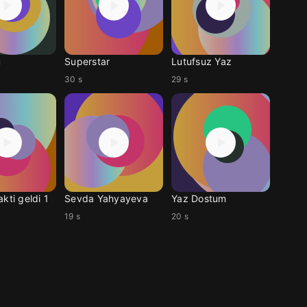
ü
Superstar
Lutufsuz Yaz
30 s
29 s
kti geldi 1
Sevda Yahyayeva
Yaz Dostum
19 s
20 s