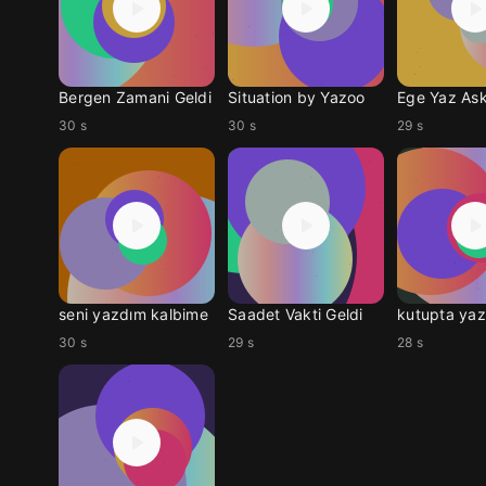
Bergen Zamani Geldi
Situation by Yazoo
Ege Yaz As
30 s
30 s
29 s
seni yazdım kalbime
Saadet Vakti Geldi
kutupta yaz
30 s
29 s
28 s