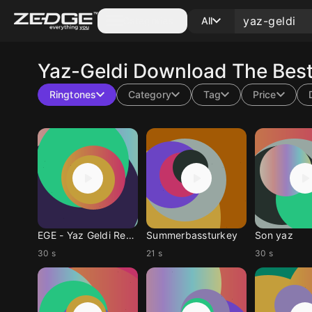
Categories
All
Yaz-Geldi
Download The Best
Ringtones
Category
Tag
Price
EGE - Yaz Geldi Remix
Summerbassturkey
Son yaz
30 s
21 s
30 s