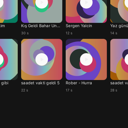
kim
Kış Geldi Bahar Unuttu
Sergen Yalcin
Yaz gün
30 s
12 s
14 s
 gibi
saadet vakti geldi 5
Rober - Hurra
saadet va
22 s
17 s
28 s