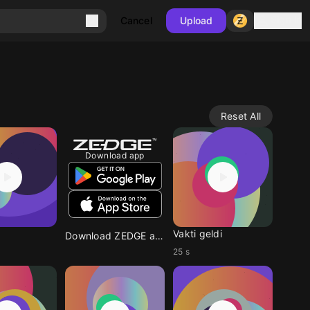
Sign in
Cancel
Upload
Reset All
Download app
Vakti geldi
Download ZEDGE app
25 s