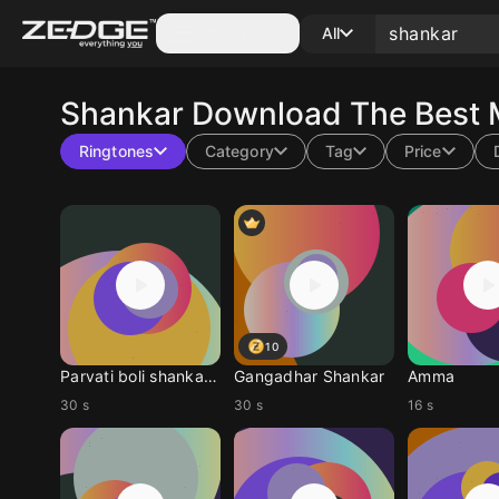
Categories
All
Shankar
Download The Best M
Ringtones
Category
Tag
Price
10
Parvati boli shankar s
Gangadhar Shankar
Amma
30 s
30 s
16 s