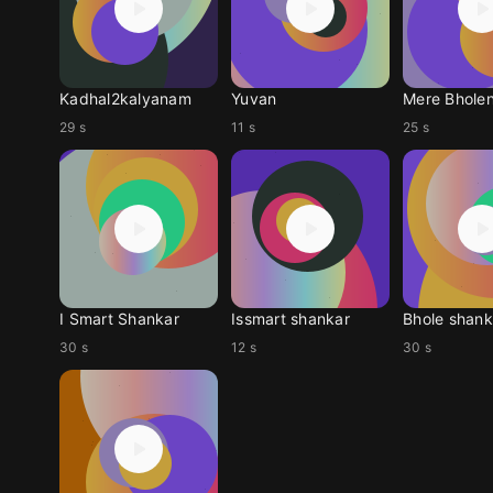
Kadhal2kalyanam
Yuvan
Mere Bhole
29 s
11 s
25 s
I Smart Shankar
Issmart shankar
Bhole shank
30 s
12 s
30 s