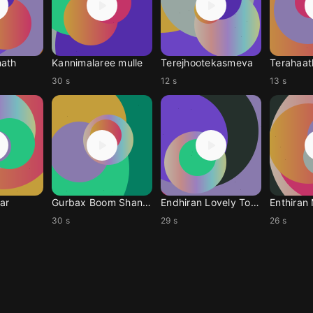
nath
Kannimalaree mulle
Terejhootekasmeva
Terahaat
30 s
12 s
13 s
ar
Gurbax Boom Shankar
Endhiran Lovely Tone
Enthiran
30 s
29 s
26 s