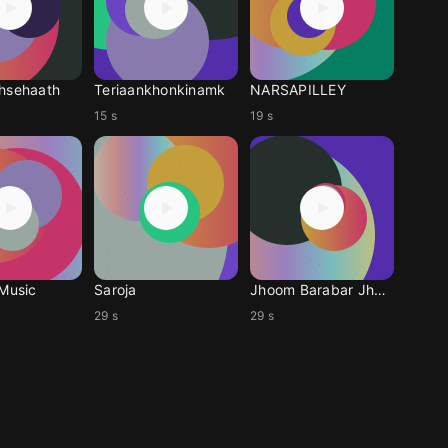
hsehaath
Teriaankhonkinamk
NARSAPILLEY
15 s
19 s
 Music
Saroja
Jhoom Barabar Jhoom
29 s
29 s