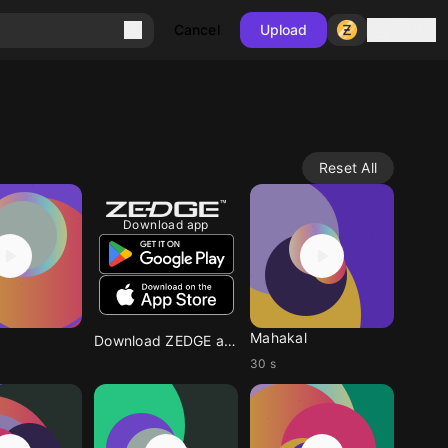
Sign in
Cancel
Upload
Reset All
Download app
Mahakal
Download ZEDGE app
30 s