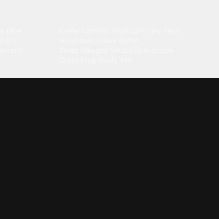
Comedy
r Elise
·
Funny
·
Funniest
·
Hilarious
·
Funny Text
·
o Riff
·
Humorous
·
Stewie Griffin
·
oncerto
Three Stooges Smack
·
Spongebob
·
Crazy Frog
·
Goofy Ahh
Electronica
ngnam Style
·
Cyberpunk
·
Dandadan
·
Synth
·
Ambient
·
g-born
·
Trance Music
·
Dubstep
·
Chillwave
·
Glitch
·
Idm
use Music
·
·
Experimental Electronic
Message tones
za Kuduro
·
Message Tones
·
Text
·
Notification
·
aeton
·
Funny Message
·
Messenger
·
Discord
·
Snapchat
·
Text Message
·
Message Message
·
Message Message Message
Rnb soul