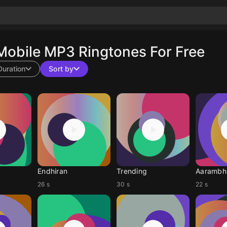
obile MP3 Ringtones For Free
Duration
Sort by
Endhiran
Trending
Aarambh
26 s
30 s
22 s