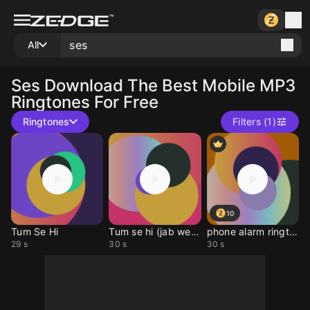
All
Ses
Download The Best Mobile MP3
Ringtones For Free
Ringtones
Filters (1)
10
Tum Se Hi
Tum se hi (jab we met)
phone alarm ringtone
29 s
30 s
30 s