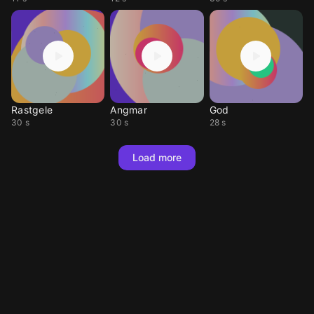
Rastgele
Angmar
God
30 s
30 s
28 s
Load more