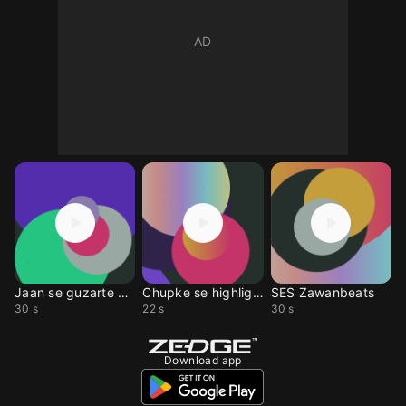
Jaan se guzarte hai
Chupke se highlight in
SES Zawanbeats
30 s
22 s
30 s
Download app