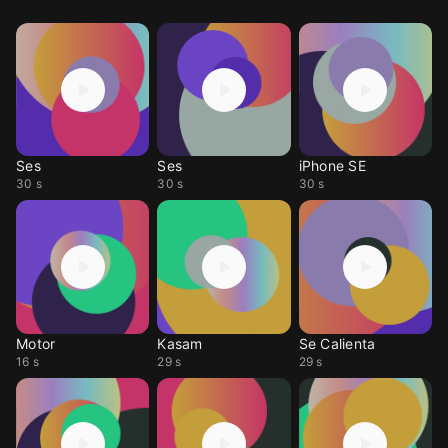
Ses
Ses
iPhone SE
30 s
30 s
30 s
Motor
Kasam
Se Calienta
16 s
29 s
29 s