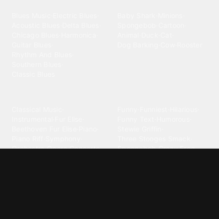
Blues
Children
Blues Music
·
Electric Blues
·
Baby Shark
·
Minions
·
Acoustic Blues
·
Delta Blues
·
Spongebob
·
Cartoon
·
Chicago Blues
·
Harmonica
·
Animal
·
Duck
·
Cat
·
Guitar Blues
·
Dog Barking
·
Cow
·
Rooster
Rhythm And Blues
·
Southern Blues
·
Classic Blues
Classical
Comedy
Classical Music
·
Funny
·
Funniest
·
Hilarious
·
Instrumental
·
Fur Elise
·
Funny Text
·
Humorous
·
Beethoven Fur Elise
·
Piano
·
Stewie Griffin
·
Piano Riff
·
Symphony
·
Three Stooges Smack
·
Orchestra
·
Opera
·
Concerto
Spongebob
·
Crazy Frog
·
Goofy Ahh
Contact ringtones
Country
For Android
·
For Iphone
·
Country Music
·
Country
·
Custom Iphone
·
Country Song
·
Top Country
Android Phones
·
Nokia
·
·
Morgan Wallen
·