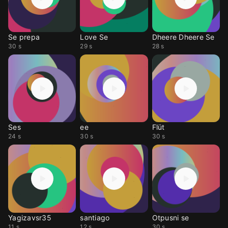
Se prepa
Love Se
Dheere Dheere Se
30 s
29 s
28 s
Ses
ee
Flüt
24 s
30 s
30 s
Yagizavsr35
santiago
Otpusni se
11 s
12 s
30 s