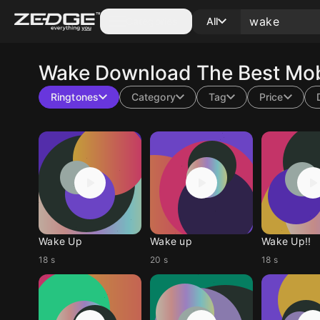
Categories
All
Wake
Download The Best Mob
Ringtones
Category
Tag
Price
Wake Up
Wake up
Wake Up!!
18 s
20 s
18 s