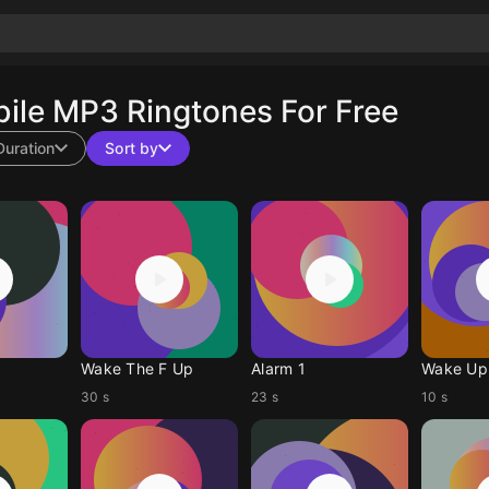
ile MP3 Ringtones For Free
Duration
Sort by
Wake The F Up
Alarm 1
Wake Up
30 s
23 s
10 s