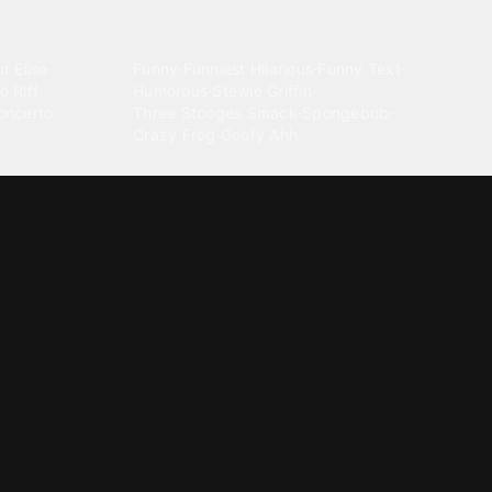
Comedy
r Elise
·
Funny
·
Funniest
·
Hilarious
·
Funny Text
·
o Riff
·
Humorous
·
Stewie Griffin
·
oncerto
Three Stooges Smack
·
Spongebob
·
Crazy Frog
·
Goofy Ahh
Electronica
ngnam Style
·
Cyberpunk
·
Dandadan
·
Synth
·
Ambient
·
g-born
·
Trance Music
·
Dubstep
·
Chillwave
·
Glitch
·
Idm
use Music
·
·
Experimental Electronic
Message tones
za Kuduro
·
Message Tones
·
Text
·
Notification
·
aeton
·
Funny Message
·
Messenger
·
Discord
·
Snapchat
·
Text Message
·
Message Message
·
Message Message Message
Rnb soul