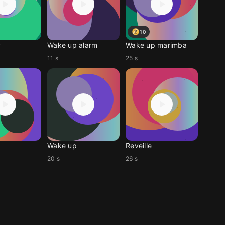
10
P
Wake up alarm
Wake up marimba
11 s
25 s
Wake up
Reveille
20 s
26 s