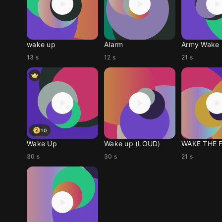
wake up
Alarm
Army Wake
13 s
12 s
21 s
10
Wake Up
Wake up (LOUD)
WAKE THE 
30 s
30 s
21 s