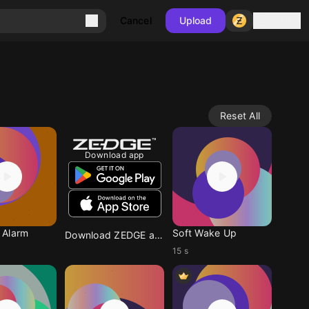
Sign in
Cancel
Upload
Reset All
Download app
 Alarm
Soft Wake Up
Download ZEDGE app
15 s