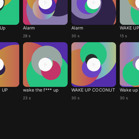
 Up
Alarm
Alarm
WAKE U
28 s
30 s
15 s
F UP
wake the f*** up
WAKE UP COCONUT
Wake up
23 s
30 s
30 s