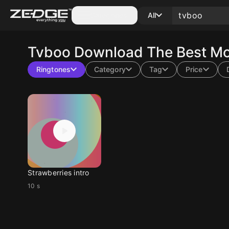
Categories
All
Tvboo
Download The Best Mo
Ringtones
Category
Tag
Price
Strawberries intro
10 s