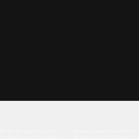
gories
Classical
Minions
·
Spongebob
·
Cartoon
·
Classical Music
·
Instrumental
·
Fu
Cat
·
Dog Barking
·
Cow
·
Rooster
Beethoven Fur Elise
·
Piano
·
Pian