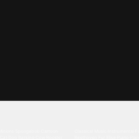
gories
Classical
Minions
·
Spongebob
·
Cartoon
·
Classical Music
·
Instrumental
·
Fu
Cat
·
Dog Barking
·
Cow
·
Rooster
Beethoven Fur Elise
·
Piano
·
Pian