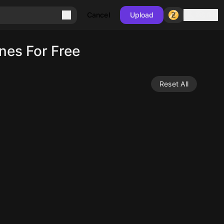
Sign in
Cancel
Upload
nes For Free
Reset All