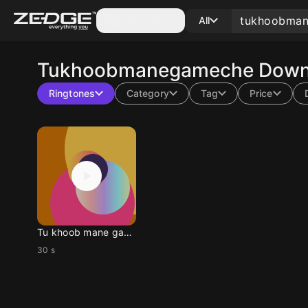
Categories
All
Tukhoobmanegameche
Down
Ringtones
Category
Tag
Price
Tu khoob mane game che
30 s