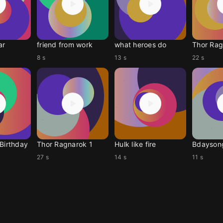
ar
friend from work
what heroes do
8 s
13 s
22 s
 Birthday
Thor Ragnarok 1
Hulk like fire
27 s
14 s
11 s