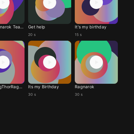
Thor Ragnarok Teaser
Get help
It's my birthday
20 s
15 s
BdaysongThorRagnarok
Its my Birthday
Ragnarok
30 s
30 s