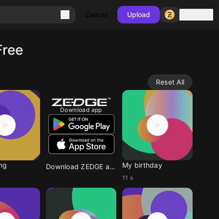
Sign in
Cancel
Upload
Free
Reset All
Download app
ing
My birthday
Download ZEDGE app
11 s