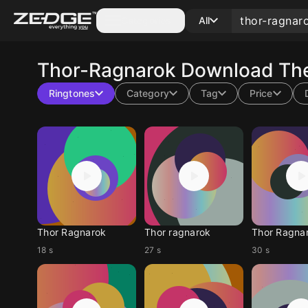
Categories
All
Thor-Ragnarok
Download The
Ringtones
Category
Tag
Price
Thor Ragnarok
Thor ragnarok
Thor Ragna
18 s
27 s
30 s