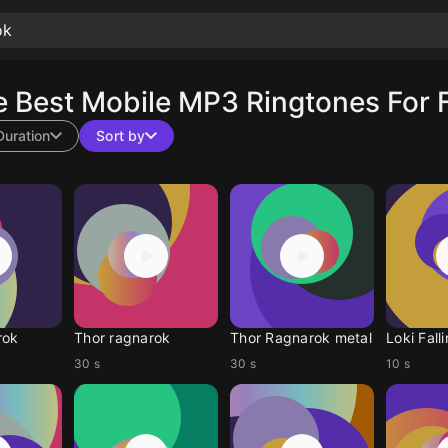
 Best Mobile MP3 Ringtones For 
Duration
Sort by
rok
Thor ragnarok
Thor Ragnarok metal
Loki Fall
30 s
30 s
10 s