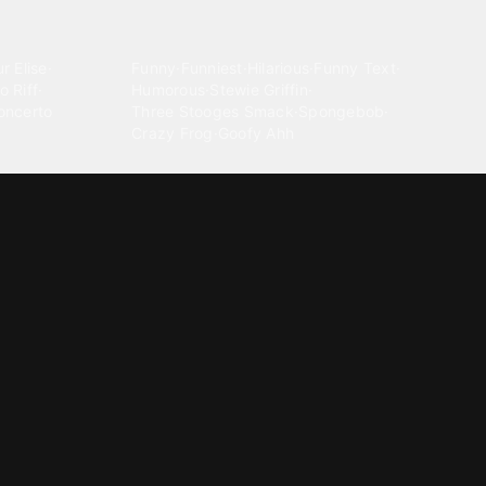
Comedy
r Elise
·
Funny
·
Funniest
·
Hilarious
·
Funny Text
·
o Riff
·
Humorous
·
Stewie Griffin
·
oncerto
Three Stooges Smack
·
Spongebob
·
Crazy Frog
·
Goofy Ahh
Electronica
ngnam Style
·
Cyberpunk
·
Dandadan
·
Synth
·
Ambient
·
g-born
·
Trance Music
·
Dubstep
·
Chillwave
·
Glitch
·
Idm
use Music
·
·
Experimental Electronic
Message tones
za Kuduro
·
Message Tones
·
Text
·
Notification
·
aeton
·
Funny Message
·
Messenger
·
Discord
·
Snapchat
·
Text Message
·
Message Message
·
Message Message Message
Rnb soul