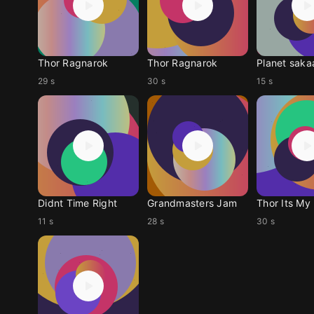
Thor Ragnarok
Thor Ragnarok
Planet saka
29 s
30 s
15 s
Didnt Time Right
Grandmasters Jam
Thor Its My
11 s
28 s
30 s