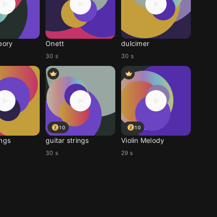
eory
Onett
dulcimer
30 s
30 s
10
10
ings
guitar strings
Violin Melody
30 s
29 s