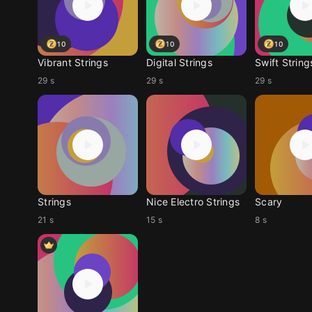
10
10
10
Vibrant Strings
Digital Strings
Swift String
29 s
29 s
29 s
Strings
Nice Electro Strings
Scary
21 s
15 s
8 s