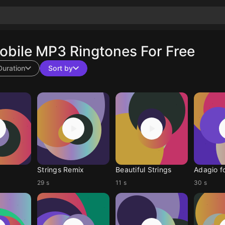
bile MP3 Ringtones For Free
Duration
Sort by
Strings Remix
Beautiful Strings
Adagio fo
29 s
11 s
30 s