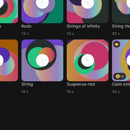
s
Kodo
Strings of infinity
String th
13 s
23 s
30 s
10
String
Suspence-rbd
Calm str
16 s
16 s
30 s