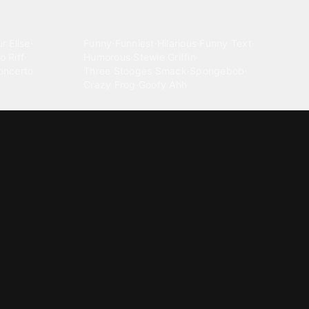
Comedy
r Elise
·
Funny
·
Funniest
·
Hilarious
·
Funny Text
·
o Riff
·
Humorous
·
Stewie Griffin
·
oncerto
Three Stooges Smack
·
Spongebob
·
Crazy Frog
·
Goofy Ahh
Electronica
ngnam Style
·
Cyberpunk
·
Dandadan
·
Synth
·
Ambient
·
g-born
·
Trance Music
·
Dubstep
·
Chillwave
·
Glitch
·
Idm
use Music
·
·
Experimental Electronic
Message tones
za Kuduro
·
Message Tones
·
Text
·
Notification
·
aeton
·
Funny Message
·
Messenger
·
Discord
·
Snapchat
·
Text Message
·
Message Message
·
Message Message Message
Rnb soul