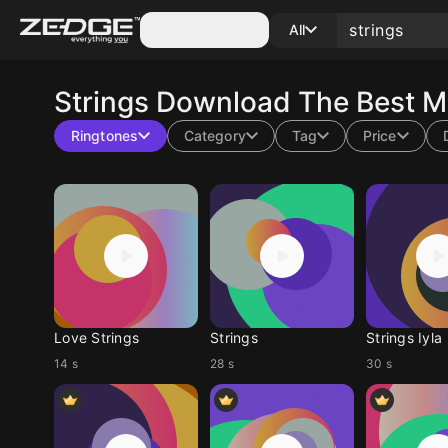
Categories
All
Strings
Download The Best Mo
Ringtones
Category
Tag
Price
Love Strings
Strings
Strings Iyla
14 s
28 s
30 s