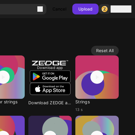
Sign in
Cancel
Upload
Reset All
Download app
r strings
Strings
Download ZEDGE app
13 s