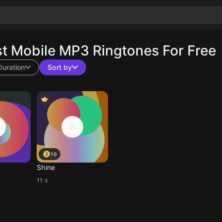
t Mobile MP3 Ringtones For Free
Duration
Sort by
10
Shine
11 s