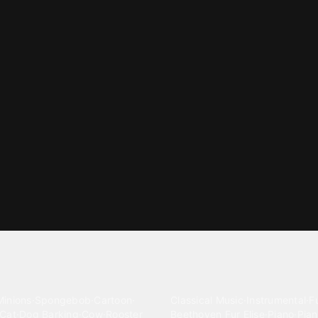
gories
Classical
Minions
·
Spongebob
·
Cartoon
·
Classical Music
·
Instrumental
·
Fu
Cat
·
Dog Barking
·
Cow
·
Rooster
Beethoven Fur Elise
·
Piano
·
Pian