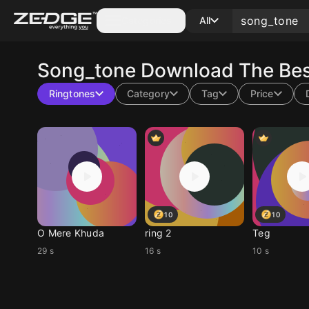
Categories
All
Song_tone
Download The Bes
Ringtones
Category
Tag
Price
10
10
O Mere Khuda
ring 2
Teg
29 s
16 s
10 s