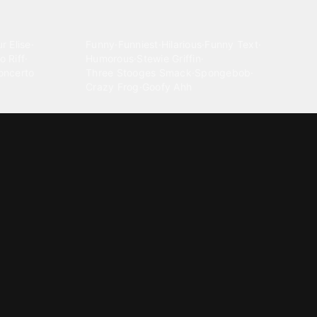
Comedy
r Elise
·
Funny
·
Funniest
·
Hilarious
·
Funny Text
·
o Riff
·
Humorous
·
Stewie Griffin
·
oncerto
Three Stooges Smack
·
Spongebob
·
Crazy Frog
·
Goofy Ahh
Electronica
ngnam Style
·
Cyberpunk
·
Dandadan
·
Synth
·
Ambient
·
g-born
·
Trance Music
·
Dubstep
·
Chillwave
·
Glitch
·
Idm
use Music
·
·
Experimental Electronic
Message tones
za Kuduro
·
Message Tones
·
Text
·
Notification
·
aeton
·
Funny Message
·
Messenger
·
Discord
·
Snapchat
·
Text Message
·
Message Message
·
Message Message Message
Rnb soul