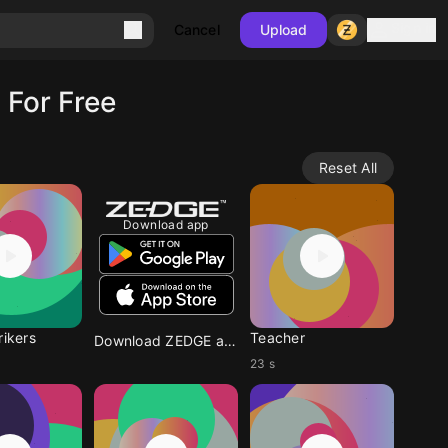
Sign in
Cancel
Upload
 For Free
Reset All
Download app
rikers
Teacher
Download ZEDGE app
23 s