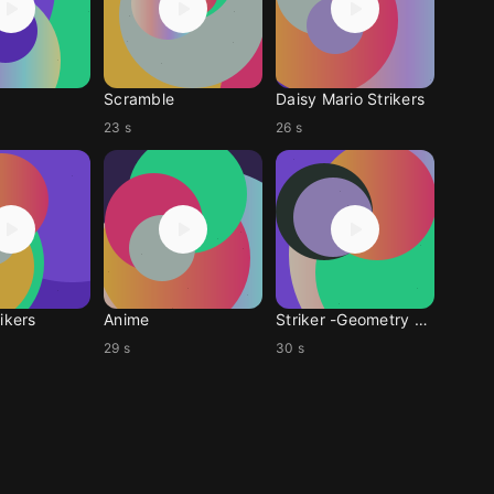
Scramble
Daisy Mario Strikers
23 s
26 s
ikers
Anime
Striker -Geometry Dash
29 s
30 s