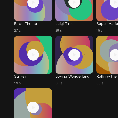
Birdo Theme
Luigi Time
Super Mario
27 s
29 s
15 s
Striker
Loving Wonderland P5S
Rollin w the 
29 s
30 s
30 s