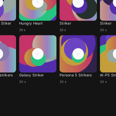
 Stiker
Hungry Heart
Striker
Striker
29 s
29 s
30 s
strikers
Galaxy Striker
Persona 5 Strikers
AI-P5 Str
30 s
30 s
30 s