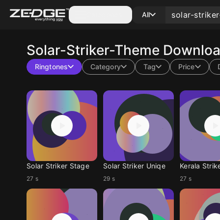
Categories
All
Solar-Striker-Theme
Download
Ringtones
Category
Tag
Price
Solar Striker Stage
Solar Striker Uniqe
Kerala Strik
27 s
29 s
27 s