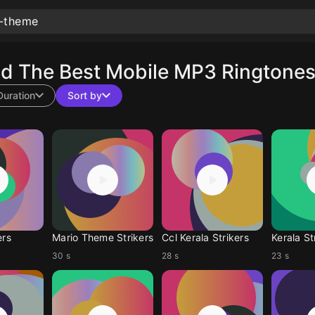
 The Best Mobile MP3 Ringtones
Duration
Sort by
ers
Mario Theme Strikers
Ccl Kerala Strikers
Kerala St
30 s
28 s
23 s