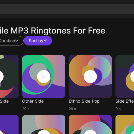
le MP3 Ringtones For Free
Duration
Sort by
 Side
Other Side
Ethno Side Pop
Side Eff
29 s
29 s
9 s