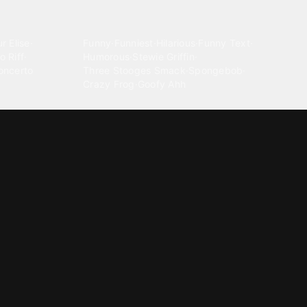
Comedy
r Elise
·
Funny
·
Funniest
·
Hilarious
·
Funny Text
·
o Riff
·
Humorous
·
Stewie Griffin
·
oncerto
Three Stooges Smack
·
Spongebob
·
Crazy Frog
·
Goofy Ahh
Electronica
ngnam Style
·
Cyberpunk
·
Dandadan
·
Synth
·
Ambient
·
g-born
·
Trance Music
·
Dubstep
·
Chillwave
·
Glitch
·
Idm
use Music
·
·
Experimental Electronic
Message tones
za Kuduro
·
Message Tones
·
Text
·
Notification
·
aeton
·
Funny Message
·
Messenger
·
Discord
·
Snapchat
·
Text Message
·
Message Message
·
Message Message Message
Rnb soul