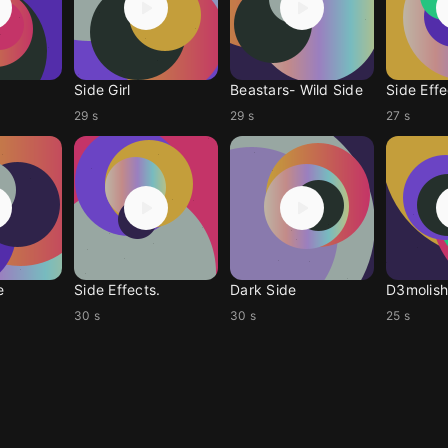
Side Girl
Beastars- Wild Side
Side Effe
29 s
29 s
27 s
e
Side Effects.
Dark Side
D3molish
30 s
30 s
25 s