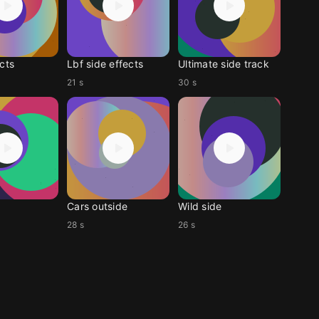
cts
Lbf side effects
Ultimate side track
21 s
30 s
Cars outside
Wild side
28 s
26 s