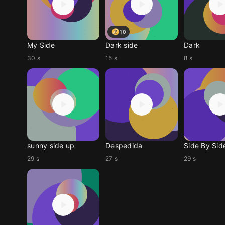
10
My Side
Dark side
Dark
30 s
15 s
8 s
sunny side up
Despedida
Side By Sid
29 s
27 s
29 s