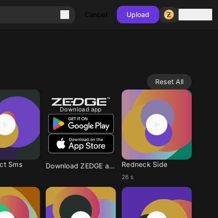
Sign in
Cancel
Upload
Reset All
Download app
ect Sms
Redneck Side
Download ZEDGE app
26 s