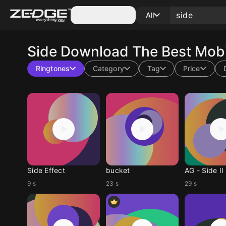
Categories
All
Side
Download The Best Mobi
Ringtones
Category
Tag
Price
Side Effect
bucket
AG - Side II
9 s
23 s
29 s