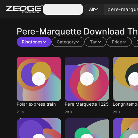
Categories
All
Pere-Marquette
Download The
Ringtones
Category
Tag
Price
Polar express train
Pere Marquette 1225
Longnitemo
21 s
28 s
29 s