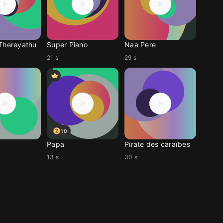
Thereyathu
Super Piano
Naa Pere
21 s
29 s
10
Papa
Pirate des caraïbes
13 s
30 s