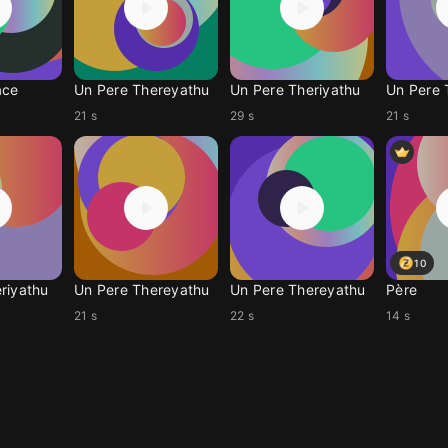
ace
Un Pere Thereyathu
Un Pere Theriyathu
Un Pere 
21 s
29 s
21 s
10
riyathu
Un Pere Thereyathu
Un Pere Thereyathu
Père
21 s
22 s
14 s