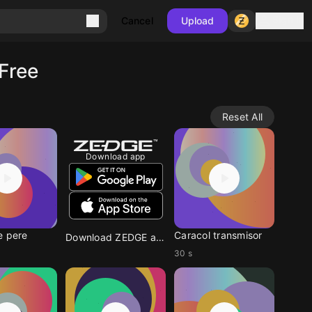
Sign in
Cancel
Upload
Free
Reset All
Download app
e pere
Caracol transmisor
Download ZEDGE app
30 s