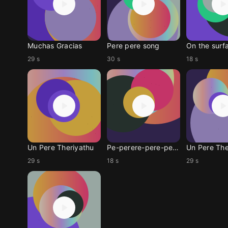
Muchas Gracias
Pere pere song
On the surf
29 s
30 s
18 s
Un Pere Theriyathu
Pe-perere-pere-pe-pe
Un Pere The
29 s
18 s
29 s