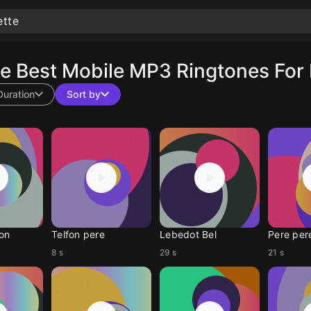
 Best Mobile MP3 Ringtones For 
Duration
Sort by
on
Telfon pere
Lebedot Bel
Pere per
8 s
29 s
21 s