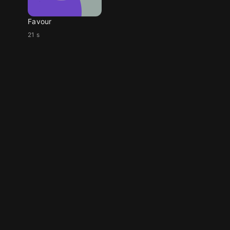
Favour
21 s