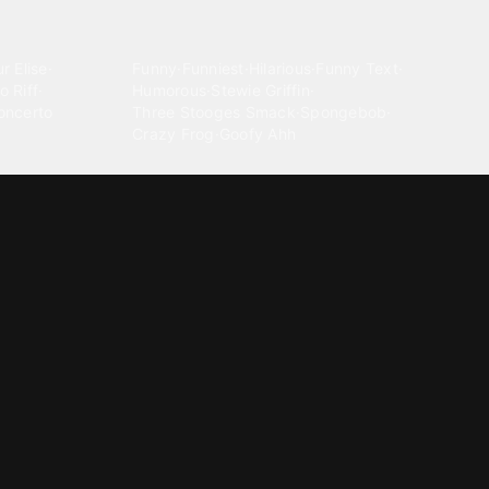
Comedy
r Elise
·
Funny
·
Funniest
·
Hilarious
·
Funny Text
·
o Riff
·
Humorous
·
Stewie Griffin
·
oncerto
Three Stooges Smack
·
Spongebob
·
Crazy Frog
·
Goofy Ahh
Electronica
ngnam Style
·
Cyberpunk
·
Dandadan
·
Synth
·
Ambient
·
g-born
·
Trance Music
·
Dubstep
·
Chillwave
·
Glitch
·
Idm
use Music
·
·
Experimental Electronic
Message tones
za Kuduro
·
Message Tones
·
Text
·
Notification
·
aeton
·
Funny Message
·
Messenger
·
Discord
·
Snapchat
·
Text Message
·
Message Message
·
Message Message Message
Rnb soul