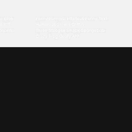
Comedy
r Elise
·
Funny
·
Funniest
·
Hilarious
·
Funny Text
·
o Riff
·
Humorous
·
Stewie Griffin
·
oncerto
Three Stooges Smack
·
Spongebob
·
Crazy Frog
·
Goofy Ahh
Electronica
ngnam Style
·
Cyberpunk
·
Dandadan
·
Synth
·
Ambient
·
g-born
·
Trance Music
·
Dubstep
·
Chillwave
·
Glitch
·
Idm
use Music
·
·
Experimental Electronic
Message tones
za Kuduro
·
Message Tones
·
Text
·
Notification
·
aeton
·
Funny Message
·
Messenger
·
Discord
·
Snapchat
·
Text Message
·
Message Message
·
Message Message Message
Rnb soul