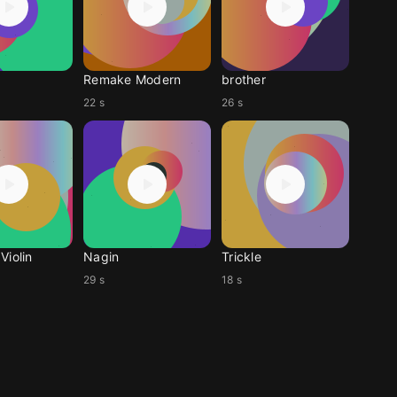
Remake Modern
brother
22 s
26 s
Violin
Nagin
Trickle
29 s
18 s