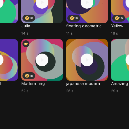
10
10
10
Julia
floating geometric
Yellow
14 s
11 s
16 s
10
t
Modern ring
japanese modern
Amazing 
52 s
26 s
29 s