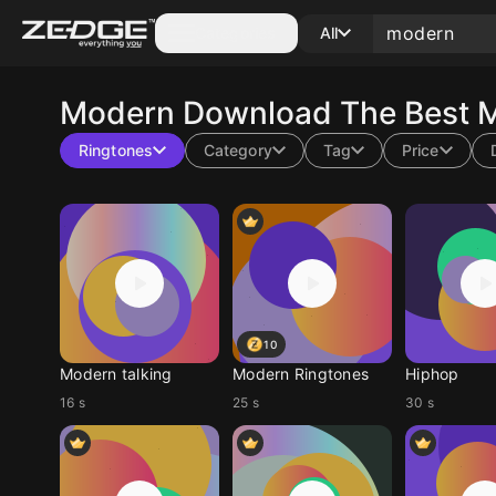
Categories
All
Modern
Download The Best M
Ringtones
Category
Tag
Price
10
Modern talking
Modern Ringtones
Hiphop
16 s
25 s
30 s