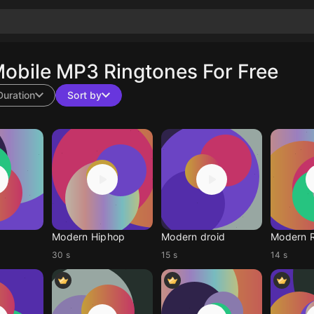
obile MP3 Ringtones For Free
Duration
Sort by
Modern Hiphop
Modern droid
Modern R
30 s
15 s
14 s