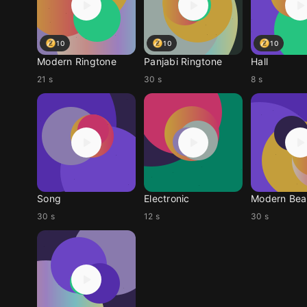
10
10
10
Modern Ringtone
Panjabi Ringtone
Hall
21 s
30 s
8 s
Song
Electronic
Modern Bea
30 s
12 s
30 s