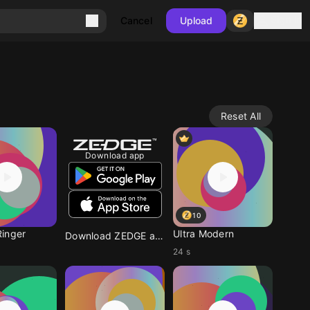
Sign in
Cancel
Upload
Reset All
Download app
10
inger
Ultra Modern
Download ZEDGE app
24 s