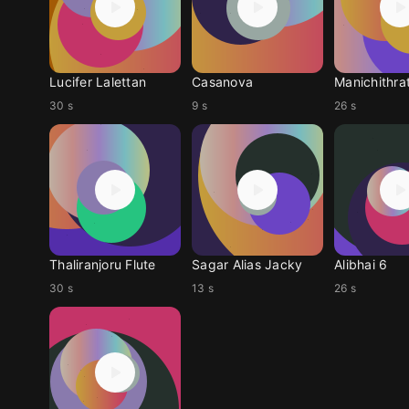
Lucifer Lalettan
Casanova
Manichithra
30 s
9 s
26 s
Thaliranjoru Flute
Sagar Alias Jacky
Alibhai 6
30 s
13 s
26 s