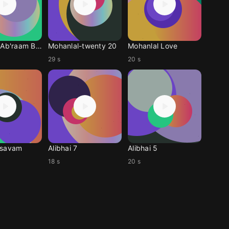
Khureshi Ab'raam BGM
Mohanlal-twenty 20
Mohanlal Love
29 s
20 s
lsavam
Alibhai 7
Alibhai 5
18 s
20 s