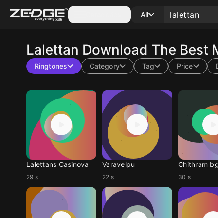
Categories
All
Lalettan
Download The Best M
Ringtones
Category
Tag
Price
Lalettans Casinova
Varavelpu
Chithram b
29 s
22 s
30 s