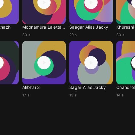
thazh
Moonamura Lalettan BGM
Saagar Alias Jacky
30 s
29 s
30 s
Alibhai 3
Sagar Alias Jacky
Chandro
17 s
13 s
14 s