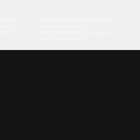
Comedy
r Elise
·
Funny
·
Funniest
·
Hilarious
·
Funny Text
·
o Riff
·
Humorous
·
Stewie Griffin
·
oncerto
Three Stooges Smack
·
Spongebob
·
Crazy Frog
·
Goofy Ahh
Electronica
ngnam Style
·
Cyberpunk
·
Dandadan
·
Synth
·
Ambient
·
g-born
·
Trance Music
·
Dubstep
·
Chillwave
·
Glitch
·
Idm
use Music
·
·
Experimental Electronic
Message tones
za Kuduro
·
Message Tones
·
Text
·
Notification
·
aeton
·
Funny Message
·
Messenger
·
Discord
·
Snapchat
·
Text Message
·
Message Message
·
Message Message Message
Rnb soul