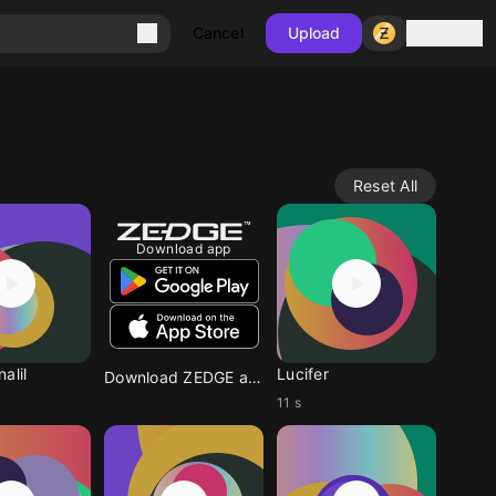
Sign in
Cancel
Upload
Reset All
Download app
alil
Lucifer
Download ZEDGE app
11 s