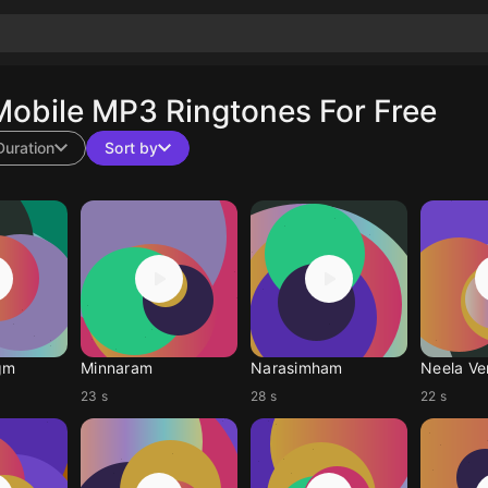
obile MP3 Ringtones For Free
Duration
Sort by
gm
Minnaram
Narasimham
Neela Ven
23 s
28 s
22 s