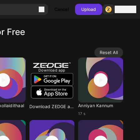
Sign in
Cancel
Upload
r Free
Reset All
Download app
ollaidithaal
Anniyan Kannum
Download ZEDGE app
17 s