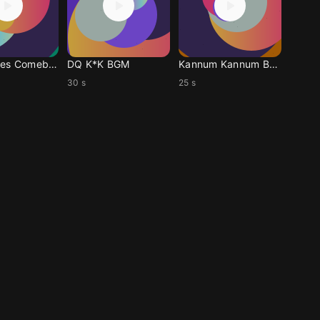
K*K Heroes Comeback
DQ K*K BGM
Kannum Kannum Begiam
30 s
25 s