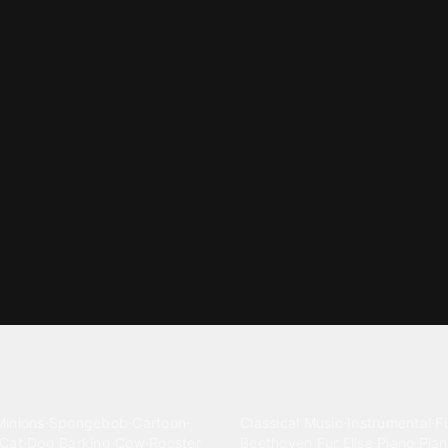
gories
Classical
Minions
·
Spongebob
·
Cartoon
·
Classical Music
·
Instrumental
·
Fu
Cat
·
Dog Barking
·
Cow
·
Rooster
Beethoven Fur Elise
·
Piano
·
Pian