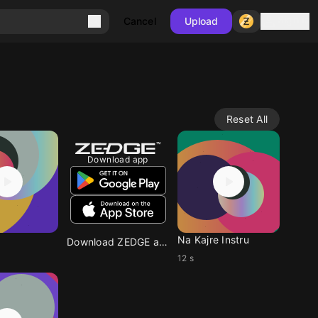
Sign in
Cancel
Upload
Reset All
Download app
Na Kajre Instru
Download ZEDGE app
12 s