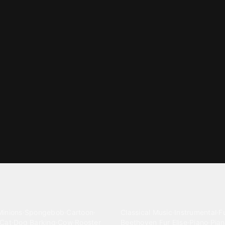
gories
Classical
Minions
·
Spongebob
·
Cartoon
·
Classical Music
·
Instrumental
·
Fu
Cat
·
Dog Barking
·
Cow
·
Rooster
Beethoven Fur Elise
·
Piano
·
Pian