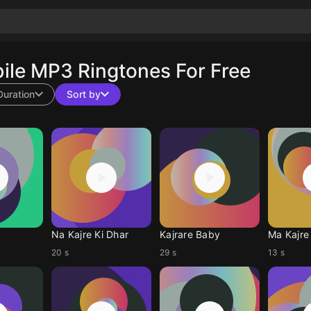
le MP3 Ringtones For Free
Duration
Sort by
Na Kajre Ki Dhar
Kajrare Baby
Ma Kajre
20 s
29 s
13 s