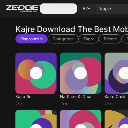
Categories
All
Kajre
Download The Best Mobi
Ringtones
Category
Tag
Price
Kajra Re
Na Kajre Ki Dhar
Kajre Child
26 s
10 s
29 s