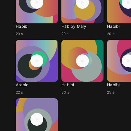
Habibi
Habiby Maly
Habibi
29 s
29 s
20 s
Arabic
Habibi
Habibi
22 s
30 s
25 s