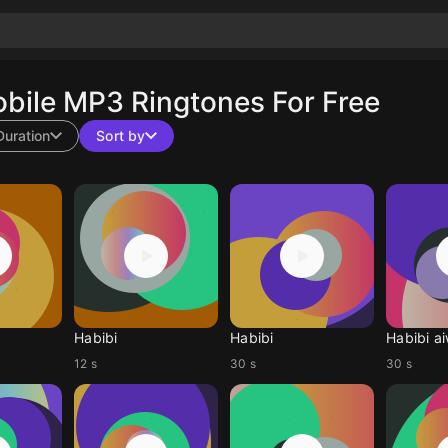
bile MP3 Ringtones For Free
Duration
Sort by
Habibi
Habibi
Habibi a
12 s
30 s
30 s