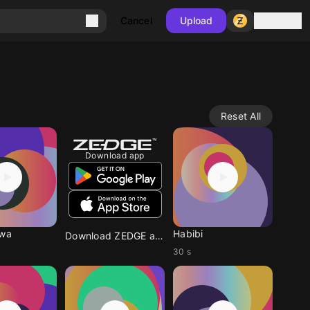
Sign in
Cancel
Upload
Reset All
Download app
iwa
Habibi
Download ZEDGE app
30 s