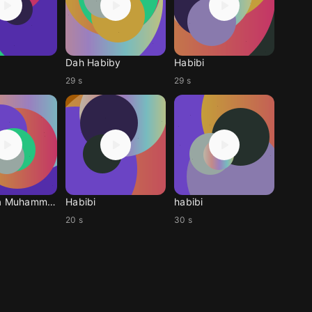
Dah Habiby
Habibi
29 s
29 s
Habibi Ya Muhammad
Habibi
habibi
20 s
30 s