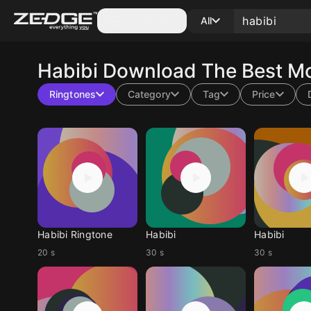
Categories
All
Habibi
Download The Best Mo
Ringtones
Category
Tag
Price
Habibi Ringtone
Habibi
Habibi
20 s
30 s
30 s