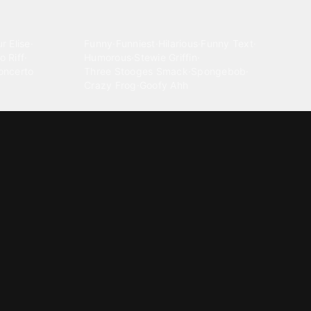
Comedy
r Elise
·
Funny
·
Funniest
·
Hilarious
·
Funny Text
·
o Riff
·
Humorous
·
Stewie Griffin
·
oncerto
Three Stooges Smack
·
Spongebob
·
Crazy Frog
·
Goofy Ahh
Electronica
ngnam Style
·
Cyberpunk
·
Dandadan
·
Synth
·
Ambient
·
g-born
·
Trance Music
·
Dubstep
·
Chillwave
·
Glitch
·
Idm
use Music
·
·
Experimental Electronic
Message tones
za Kuduro
·
Message Tones
·
Text
·
Notification
·
aeton
·
Funny Message
·
Messenger
·
Discord
·
Snapchat
·
Text Message
·
Message Message
·
Message Message Message
Rnb soul