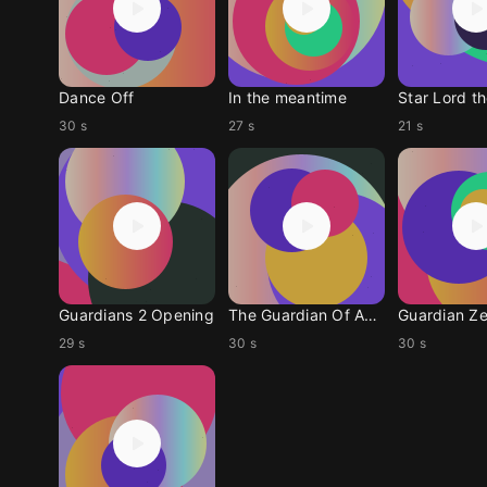
Dance Off
In the meantime
Star Lord t
30 s
27 s
21 s
Guardians 2 Opening
The Guardian Of Angels
Guardian Ze
29 s
30 s
30 s