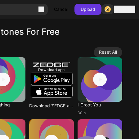
Sign in
Cancel
Upload
tones For Free
Reset All
Download app
ghing
I Groot You
Download ZEDGE app
30 s