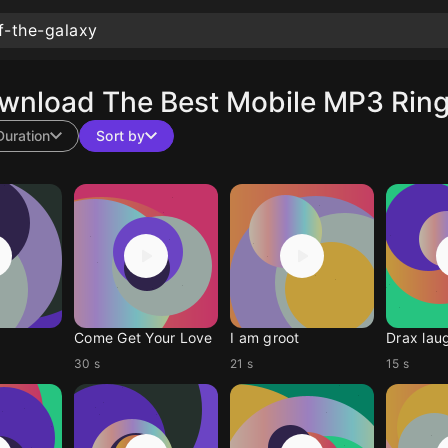
wnload The Best Mobile MP3 Ring
Duration
Sort by
Come Get Your Love
I am groot
Drax lau
30 s
21 s
15 s