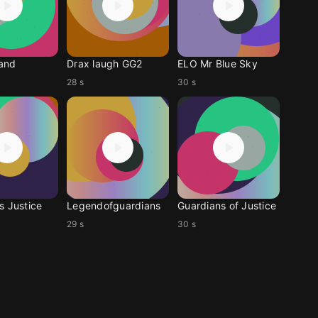
and
Drax laugh GG2
ELO Mr Blue Sky
28 s
30 s
s Justice
Legendofguardians
Guardians of Justice
29 s
30 s