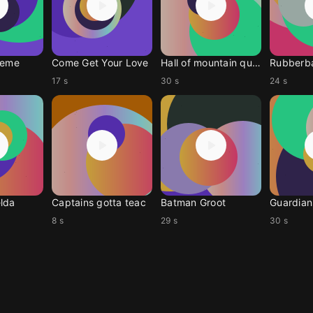
heme
Come Get Your Love
Hall of mountain queen
Rubberb
17 s
30 s
24 s
lda
Captains gotta teac
Batman Groot
Guardian
8 s
29 s
30 s