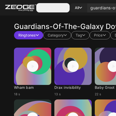
Categories
All
Guardians-Of-The-Galaxy
Do
Ringtones
Category
Tag
Price
Wham bam
Drax invisibility
Baby Groot
18 s
13 s
22 s