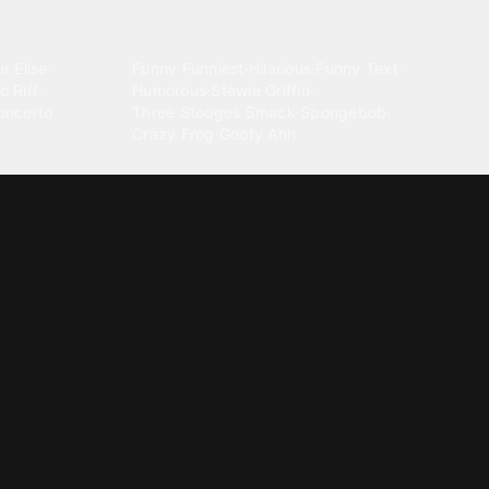
Comedy
r Elise
·
Funny
·
Funniest
·
Hilarious
·
Funny Text
·
o Riff
·
Humorous
·
Stewie Griffin
·
oncerto
Three Stooges Smack
·
Spongebob
·
Crazy Frog
·
Goofy Ahh
Electronica
ngnam Style
·
Cyberpunk
·
Dandadan
·
Synth
·
Ambient
·
g-born
·
Trance Music
·
Dubstep
·
Chillwave
·
Glitch
·
Idm
use Music
·
·
Experimental Electronic
Message tones
za Kuduro
·
Message Tones
·
Text
·
Notification
·
aeton
·
Funny Message
·
Messenger
·
Discord
·
Snapchat
·
Text Message
·
Message Message
·
Message Message Message
Rnb soul