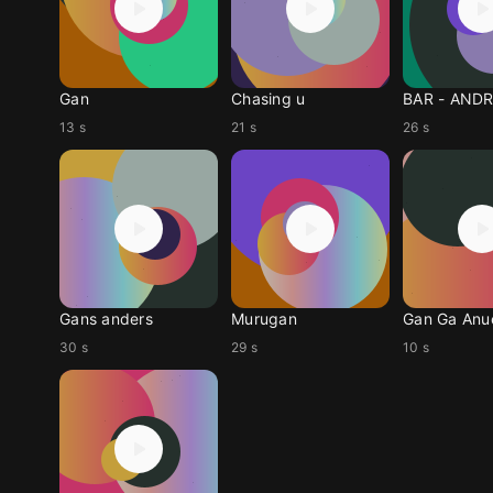
Gan
Chasing u
BAR - AND
13 s
21 s
26 s
Gans anders
Murugan
Gan Ga Anu
30 s
29 s
10 s