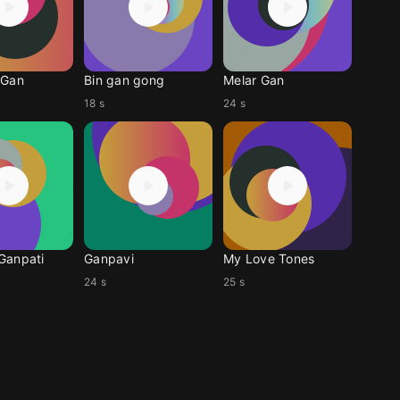
 Gan
Bin gan gong
Melar Gan
18 s
24 s
Ganpati
Ganpavi
My Love Tones
24 s
25 s