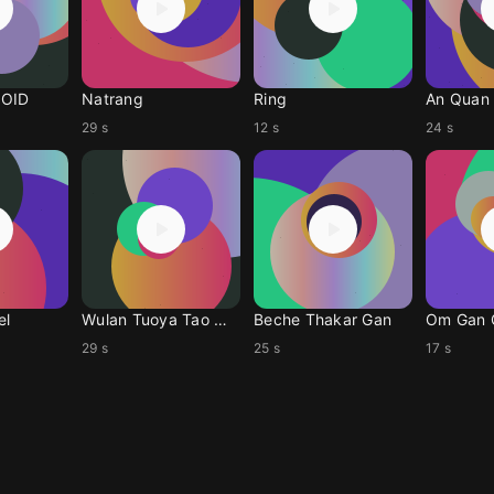
ROID
Natrang
Ring
An Quan
29 s
12 s
24 s
el
Wulan Tuoya Tao Ma G
Beche Thakar Gan
Om Gan 
29 s
25 s
17 s