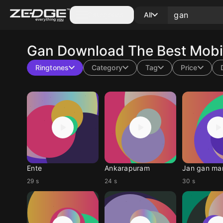
Categories
All
Gan
Download The Best Mobil
Ringtones
Category
Tag
Price
Ente
Ankarapuram
Jan gan ma
29 s
24 s
30 s