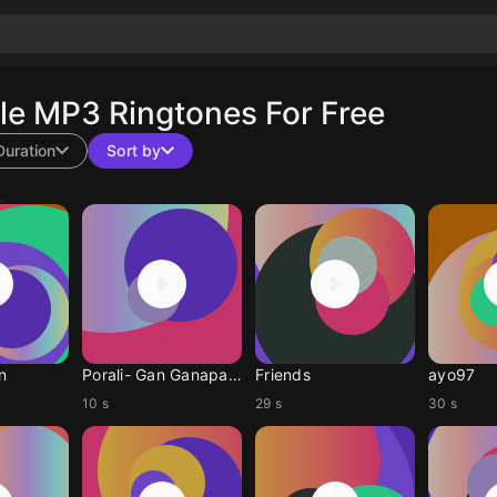
e MP3 Ringtones For Free
Duration
Sort by
n
Porali- Gan Ganapaty
Friends
ayo97
10 s
29 s
30 s