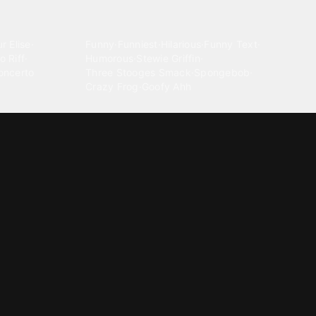
Comedy
r Elise
·
Funny
·
Funniest
·
Hilarious
·
Funny Text
·
o Riff
·
Humorous
·
Stewie Griffin
·
oncerto
Three Stooges Smack
·
Spongebob
·
Crazy Frog
·
Goofy Ahh
Electronica
ngnam Style
·
Cyberpunk
·
Dandadan
·
Synth
·
Ambient
·
g-born
·
Trance Music
·
Dubstep
·
Chillwave
·
Glitch
·
Idm
use Music
·
·
Experimental Electronic
Message tones
za Kuduro
·
Message Tones
·
Text
·
Notification
·
aeton
·
Funny Message
·
Messenger
·
Discord
·
Snapchat
·
Text Message
·
Message Message
·
Message Message Message
Rnb soul