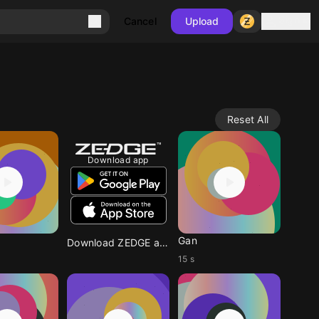
Sign in
Cancel
Upload
Reset All
Download app
Gan
Download ZEDGE app
15 s