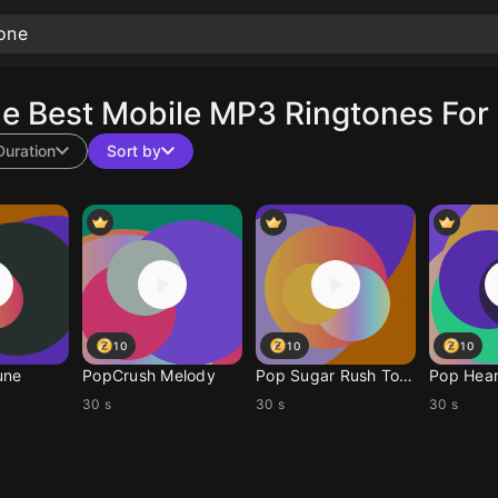
 Best Mobile MP3 Ringtones For 
Duration
Sort by
10
10
10
une
PopCrush Melody
Pop Sugar Rush Tone
Pop Hear
30 s
30 s
30 s