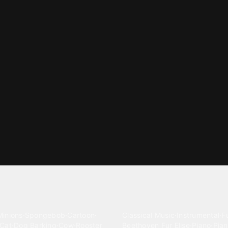
gories
Classical
Minions
·
Spongebob
·
Cartoon
·
Classical Music
·
Instrumental
·
Fu
Cat
·
Dog Barking
·
Cow
·
Rooster
Beethoven Fur Elise
·
Piano
·
Pian