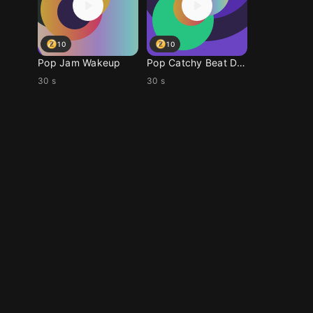
10
10
Pop Jam Wakeup
Pop Catchy Beat Drop
30 s
30 s