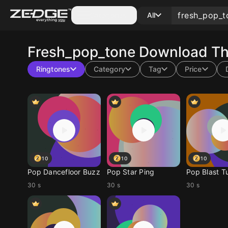
Categories
All
Fresh_pop_tone
Download The
Ringtones
Category
Tag
Price
10
10
10
Pop Dancefloor Buzz
Pop Star Ping
Pop Blast T
30 s
30 s
30 s