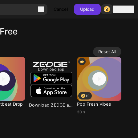
Sign in
Cancel
Upload
Free
Reset All
Download app
10
tbeat Drop
Pop Fresh Vibes
Download ZEDGE app
30 s