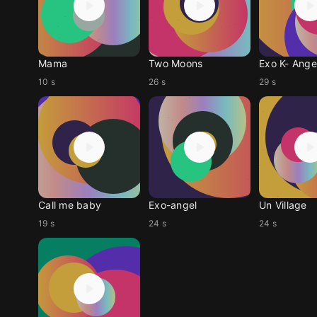
Mama
Two Moons
Exo K- Ange
10 s
26 s
29 s
Call me baby
Exo-angel
Un Village
19 s
24 s
24 s