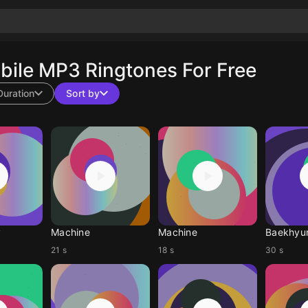
ile MP3 Ringtones For Free
Duration
Sort by
y
Machine
Machine
Baekhyu
21 s
18 s
30 s