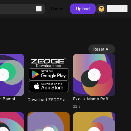
Sign in
Cancel
Upload
Reset All
Download app
n Bambi
Exo -k Mama Reff
Download ZEDGE app
22 s