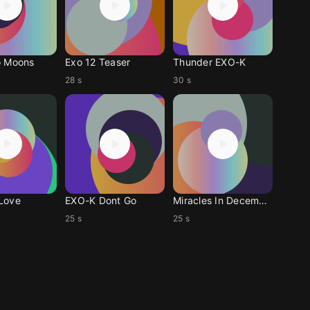
o Moons
Exo 12 Teaser
Thunder EXO-K
28 s
30 s
 Love
EXO-K Dont Go
Miracles In December
25 s
25 s