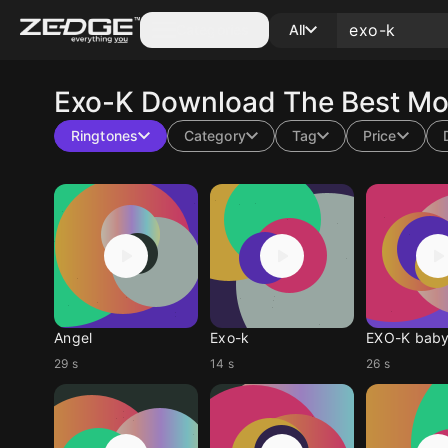
Categories
All
Exo-K
Download The Best Mob
Ringtones
Category
Tag
Price
Angel
Exo-k
EXO-K bab
29 s
14 s
26 s