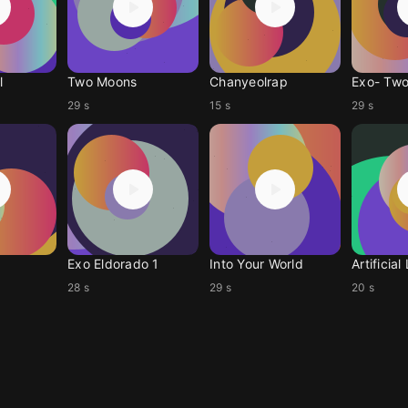
l
Two Moons
Chanyeolrap
Exo- Tw
29 s
15 s
29 s
Exo Eldorado 1
Into Your World
Artificial
28 s
29 s
20 s