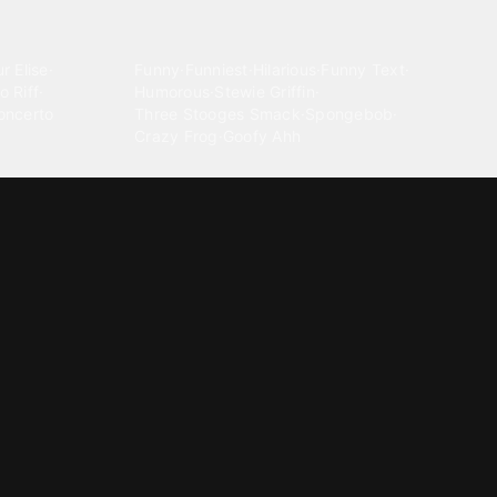
Comedy
r Elise
·
Funny
·
Funniest
·
Hilarious
·
Funny Text
·
o Riff
·
Humorous
·
Stewie Griffin
·
oncerto
Three Stooges Smack
·
Spongebob
·
Crazy Frog
·
Goofy Ahh
Electronica
ngnam Style
·
Cyberpunk
·
Dandadan
·
Synth
·
Ambient
·
g-born
·
Trance Music
·
Dubstep
·
Chillwave
·
Glitch
·
Idm
use Music
·
·
Experimental Electronic
Message tones
za Kuduro
·
Message Tones
·
Text
·
Notification
·
aeton
·
Funny Message
·
Messenger
·
Discord
·
Snapchat
·
Text Message
·
Message Message
·
Message Message Message
Rnb soul