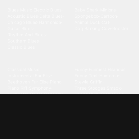
Blues
Children
Blues Music
·
Electric Blues
·
Baby Shark
·
Minions
·
Acoustic Blues
·
Delta Blues
·
Spongebob
·
Cartoon
·
Chicago Blues
·
Harmonica
·
Animal
·
Duck
·
Cat
·
Guitar Blues
·
Dog Barking
·
Cow
·
Rooster
Rhythm And Blues
·
Southern Blues
·
Classic Blues
Classical
Comedy
Classical Music
·
Funny
·
Funniest
·
Hilarious
·
Instrumental
·
Fur Elise
·
Funny Text
·
Humorous
·
Beethoven Fur Elise
·
Piano
·
Stewie Griffin
·
Piano Riff
·
Symphony
·
Three Stooges Smack
·
Orchestra
·
Opera
·
Concerto
Spongebob
·
Crazy Frog
·
Goofy Ahh
Contact ringtones
Country
For Android
·
For Iphone
·
Country Music
·
Country
·
Custom Iphone
·
Country Song
·
Top Country
Android Phones
·
Nokia
·
·
Morgan Wallen
·