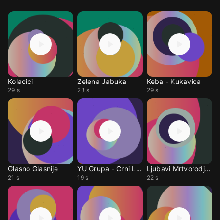
Kolacici
Zelena Jabuka
Keba - Kukavica
29 s
23 s
29 s
Glasno Glasnije
YU Grupa - Crni Leptir
Ljubavi Mrtvorodjene
21 s
19 s
22 s