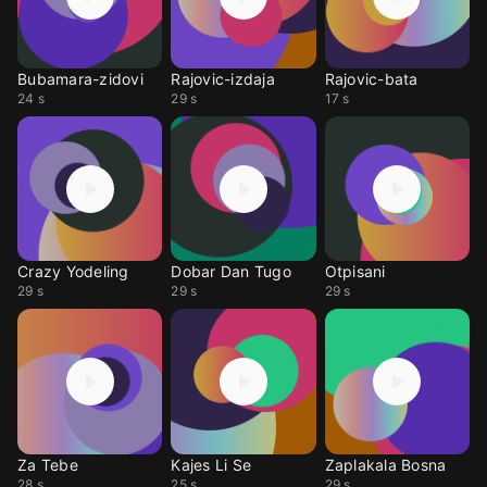
Bubamara-zidovi
Rajovic-izdaja
Rajovic-bata
24 s
29 s
17 s
Crazy Yodeling
Dobar Dan Tugo
Otpisani
29 s
29 s
29 s
Za Tebe
Kajes Li Se
Zaplakala Bosna
28 s
25 s
29 s