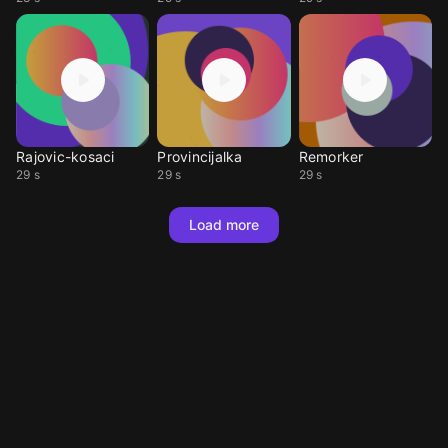
Rajovic-kosaci
Provincijalka
Remorker
29 s
29 s
29 s
Load more