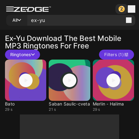
All
Ex-Yu
Download The Best Mobile
MP3 Ringtones For Free
Ringtones
Filters (1)
Bato
Saban Saulic-cveta
Merlin - Halima
29 s
21 s
29 s