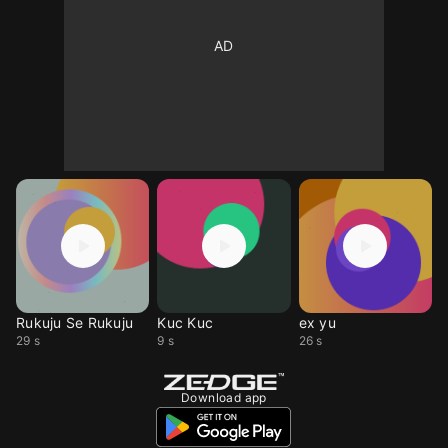
Rukuju Se Rukuju
Kuc Kuc
ex yu
29 s
9 s
26 s
Download app