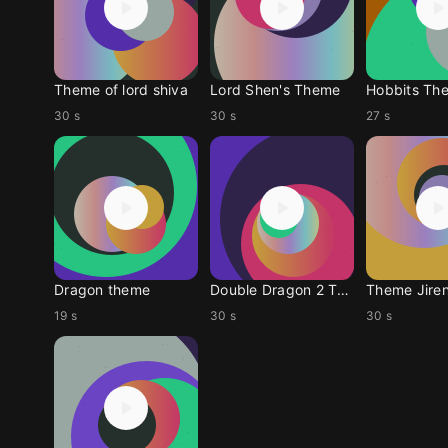
Theme of lord shiva
Lord Shen's Theme
Hobbits Th
30 s
30 s
27 s
Dragon theme
Double Dragon 2 Theme
Theme Jire
19 s
30 s
30 s