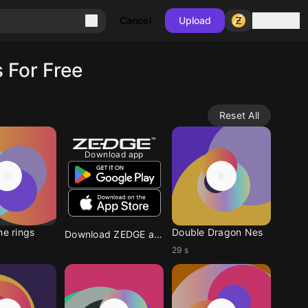
Sign in
Cancel
Upload
 For Free
Reset All
Download app
he rings
Double Dragon Nes
Download ZEDGE app
29 s