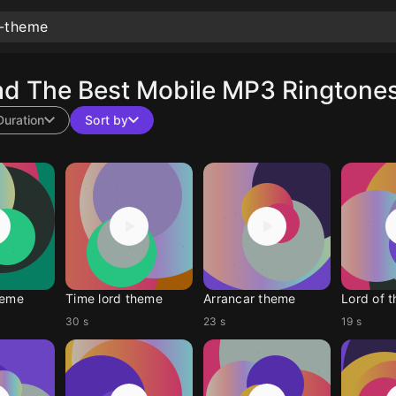
d The Best Mobile MP3 Ringtones
Duration
Sort by
heme
Time lord theme
Arrancar theme
Lord of t
30 s
23 s
19 s