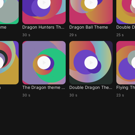
eme
Dragon Hunters Theme
Dragon Ball Theme
Double 
30 s
29 s
25 s
n
The Dragon theme dbz
Double Dragon Theme
Flying T
30 s
30 s
23 s