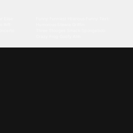
Comedy
r Elise
·
Funny
·
Funniest
·
Hilarious
·
Funny Text
·
o Riff
·
Humorous
·
Stewie Griffin
·
oncerto
Three Stooges Smack
·
Spongebob
·
Crazy Frog
·
Goofy Ahh
Electronica
ngnam Style
·
Cyberpunk
·
Dandadan
·
Synth
·
Ambient
·
g-born
·
Trance Music
·
Dubstep
·
Chillwave
·
Glitch
·
Idm
use Music
·
·
Experimental Electronic
Message tones
za Kuduro
·
Message Tones
·
Text
·
Notification
·
aeton
·
Funny Message
·
Messenger
·
Discord
·
Snapchat
·
Text Message
·
Message Message
·
Message Message Message
Rnb soul