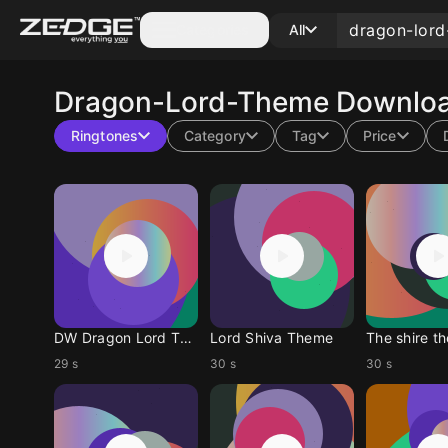
Categories
All
Dragon-Lord-Theme
Downloa
Ringtones
Category
Tag
Price
DW Dragon Lord Them
Lord Shiva Theme
The shire t
29 s
30 s
30 s