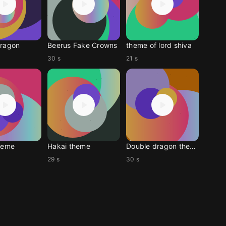
Dragon
Beerus Fake Crowns
theme of lord shiva
30 s
21 s
heme
Hakai theme
Double dragon theme arcade
29 s
30 s