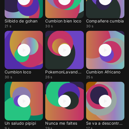
Silbido de gohan
Cumbion bien loco
Compañere cumbia
21 s
30 s
30 s
Cumbion loco
PokemonLavandaCumbia
Cumbion Africano
30 s
26 s
25 s
Un saludo pipipi
Nunca me faltes
Se va a descontrolar
9 s
29 s
17 s