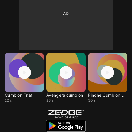
Cumbion Fnaf
Avengers cumbion
Pinche Cumbion L
22 s
28 s
30 s
Download app