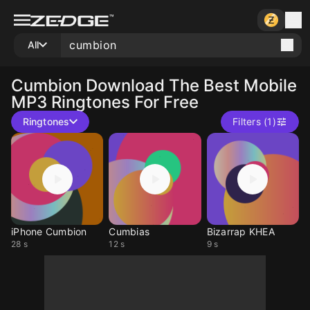
All
Cumbion
Download The Best Mobile
MP3 Ringtones For Free
Ringtones
Filters (1)
iPhone Cumbion
Cumbias
Bizarrap KHEA
28 s
12 s
9 s