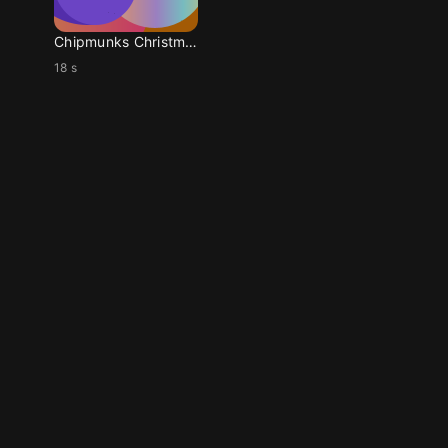
Chipmunks Christmas
18 s