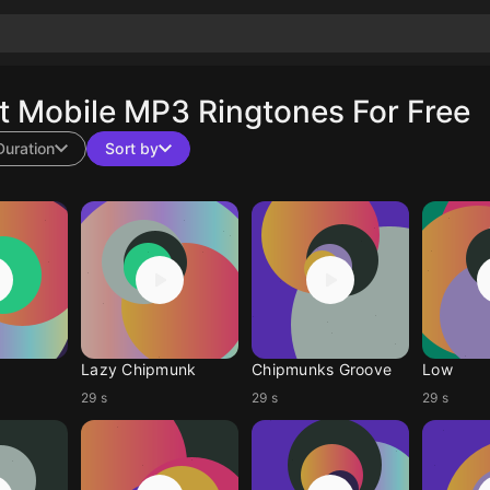
 Mobile MP3 Ringtones For Free
Duration
Sort by
Lazy Chipmunk
Chipmunks Groove
Low
29 s
29 s
29 s