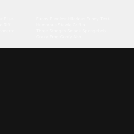
Comedy
r Elise
·
Funny
·
Funniest
·
Hilarious
·
Funny Text
·
o Riff
·
Humorous
·
Stewie Griffin
·
oncerto
Three Stooges Smack
·
Spongebob
·
Crazy Frog
·
Goofy Ahh
Electronica
ngnam Style
·
Cyberpunk
·
Dandadan
·
Synth
·
Ambient
·
g-born
·
Trance Music
·
Dubstep
·
Chillwave
·
Glitch
·
Idm
use Music
·
·
Experimental Electronic
Message tones
za Kuduro
·
Message Tones
·
Text
·
Notification
·
aeton
·
Funny Message
·
Messenger
·
Discord
·
Snapchat
·
Text Message
·
Message Message
·
Message Message Message
Rnb soul