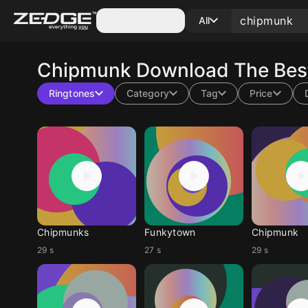
Categories
All
Chipmunk
Download The Best
Ringtones
Category
Tag
Price
Chipmunks
Funkytown
Chipmunk
29 s
27 s
29 s