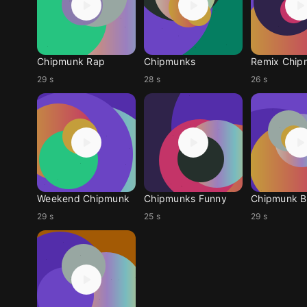
Chipmunk Rap
Chipmunks
Remix Chip
29 s
28 s
26 s
Weekend Chipmunk
Chipmunks Funny
Chipmunk 
29 s
25 s
29 s