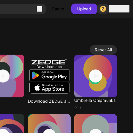
Sign in
Cancel
Upload
Reset All
Download app
Umbrella Chipmunks
Download ZEDGE app
29 s