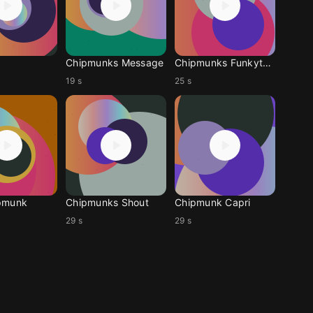
Chipmunks Message
Chipmunks Funkytown
19 s
25 s
pmunk
Chipmunks Shout
Chipmunk Capri
29 s
29 s