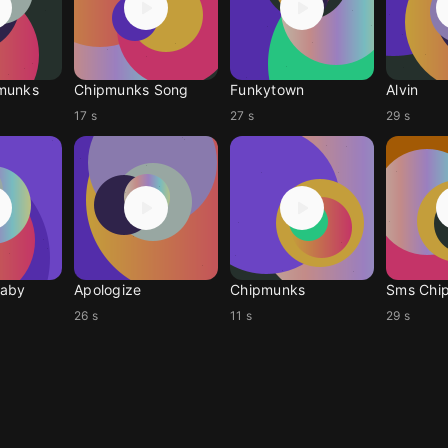
munks
Chipmunks Song
Funkytown
Alvin
17 s
27 s
29 s
Baby
Apologize
Chipmunks
Sms Chi
26 s
11 s
29 s