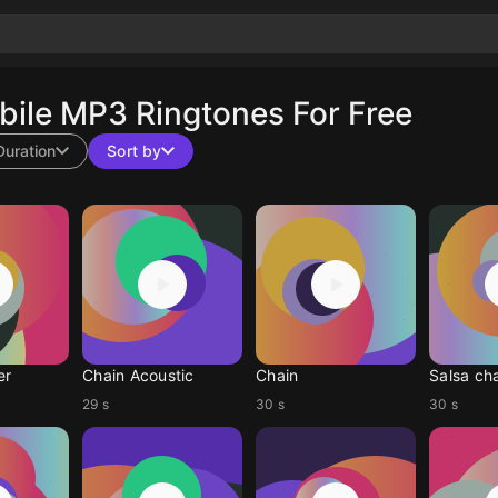
ile MP3 Ringtones For Free
Duration
Sort by
er
Chain Acoustic
Chain
Salsa ch
29 s
30 s
30 s