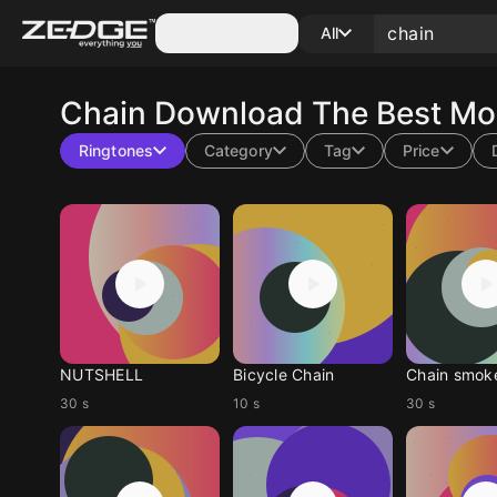
Categories
All
Chain
Download The Best Mob
Ringtones
Category
Tag
Price
NUTSHELL
Bicycle Chain
Chain smok
30 s
10 s
30 s