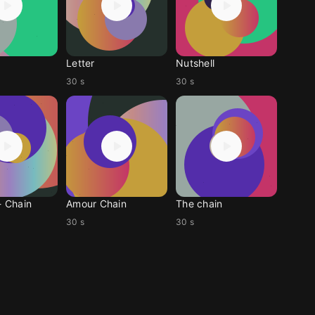
Letter
Nutshell
30 s
30 s
- Chain
Amour Chain
The chain
30 s
30 s