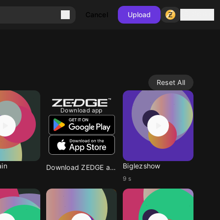
Sign in
Cancel
Upload
Reset All
Download app
ain
Biglezshow
Download ZEDGE app
9 s