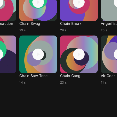
reaction
Chain Swag
Chain Break
Angerfist
29 s
29 s
25 s
Chain Saw Tone
Chain Gang
Air Gear 
14 s
23 s
11 s