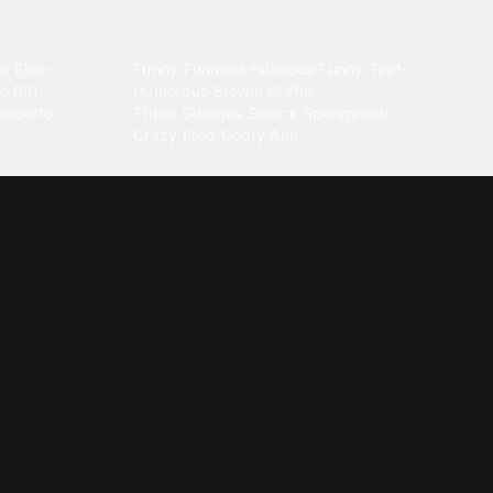
Comedy
r Elise
·
Funny
·
Funniest
·
Hilarious
·
Funny Text
·
o Riff
·
Humorous
·
Stewie Griffin
·
oncerto
Three Stooges Smack
·
Spongebob
·
Crazy Frog
·
Goofy Ahh
Electronica
ngnam Style
·
Cyberpunk
·
Dandadan
·
Synth
·
Ambient
·
g-born
·
Trance Music
·
Dubstep
·
Chillwave
·
Glitch
·
Idm
use Music
·
·
Experimental Electronic
Message tones
za Kuduro
·
Message Tones
·
Text
·
Notification
·
aeton
·
Funny Message
·
Messenger
·
Discord
·
Snapchat
·
Text Message
·
Message Message
·
Message Message Message
Rnb soul