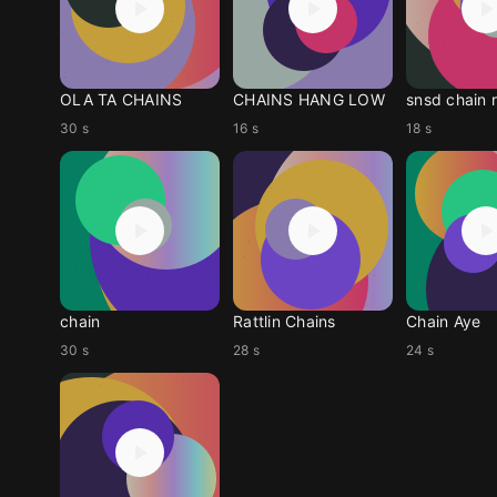
OLA TA CHAINS
CHAINS HANG LOW
snsd chain 
30 s
16 s
18 s
chain
Rattlin Chains
Chain Aye
30 s
28 s
24 s