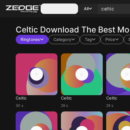
Categories
All
Celtic
Download The Best Mob
Ringtones
Category
Tag
Price
Celtic
Celtic
Celtic
30 s
29 s
29 s