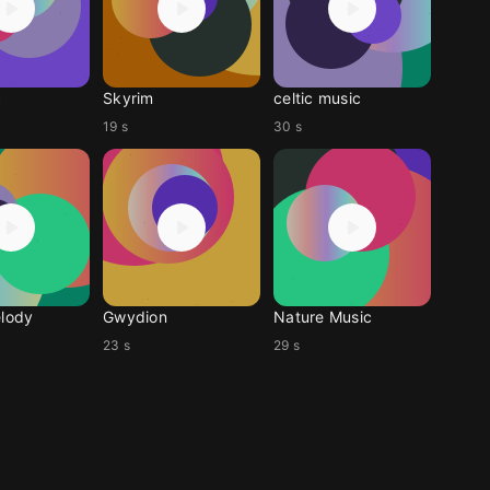
c
Skyrim
celtic music
19 s
30 s
elody
Gwydion
Nature Music
23 s
29 s