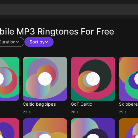
ile MP3 Ringtones For Free
Duration
Sort by
Celtic bagpipes
GoT Celtic
Skibbere
23 s
28 s
29 s