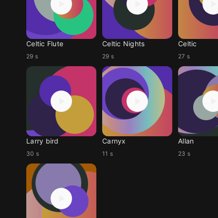
Celtic Flute
Celtic Nights
Celtic
29 s
29 s
27 s
Larry bird
Carnyx
Allan
30 s
11 s
23 s