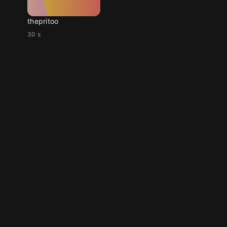
thepritoo
30 s