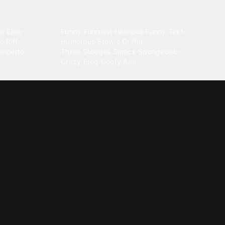
Comedy
r Elise
·
Funny
·
Funniest
·
Hilarious
·
Funny Text
·
o Riff
·
Humorous
·
Stewie Griffin
·
oncerto
Three Stooges Smack
·
Spongebob
·
Crazy Frog
·
Goofy Ahh
Electronica
ngnam Style
·
Cyberpunk
·
Dandadan
·
Synth
·
Ambient
·
g-born
·
Trance Music
·
Dubstep
·
Chillwave
·
Glitch
·
Idm
use Music
·
·
Experimental Electronic
Message tones
za Kuduro
·
Message Tones
·
Text
·
Notification
·
aeton
·
Funny Message
·
Messenger
·
Discord
·
Snapchat
·
Text Message
·
Message Message
·
Message Message Message
Rnb soul