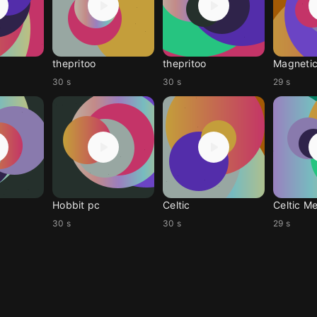
thepritoo
thepritoo
Magneti
30 s
30 s
29 s
Hobbit pc
Celtic
Celtic M
30 s
30 s
29 s