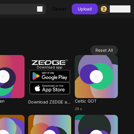
Sign in
Cancel
Upload
Reset All
Download app
en
Celtic GOT
Download ZEDGE app
28 s