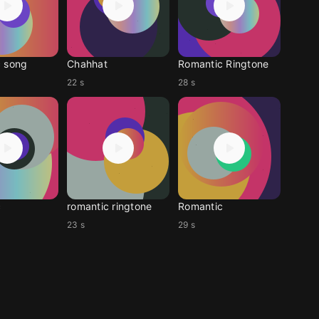
 song
Chahhat
Romantic Ringtone
22 s
28 s
c
romantic ringtone
Romantic
23 s
29 s