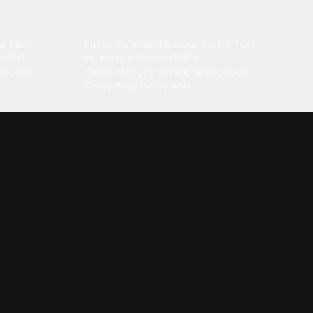
Comedy
r Elise
·
Funny
·
Funniest
·
Hilarious
·
Funny Text
·
o Riff
·
Humorous
·
Stewie Griffin
·
oncerto
Three Stooges Smack
·
Spongebob
·
Crazy Frog
·
Goofy Ahh
Electronica
ngnam Style
·
Cyberpunk
·
Dandadan
·
Synth
·
Ambient
·
g-born
·
Trance Music
·
Dubstep
·
Chillwave
·
Glitch
·
Idm
use Music
·
·
Experimental Electronic
Message tones
za Kuduro
·
Message Tones
·
Text
·
Notification
·
aeton
·
Funny Message
·
Messenger
·
Discord
·
Snapchat
·
Text Message
·
Message Message
·
Message Message Message
Rnb soul