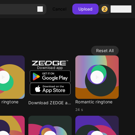
Sign in
Cancel
Upload
Reset All
Download app
 ringtone
Romantic ringtone
Download ZEDGE app
24 s