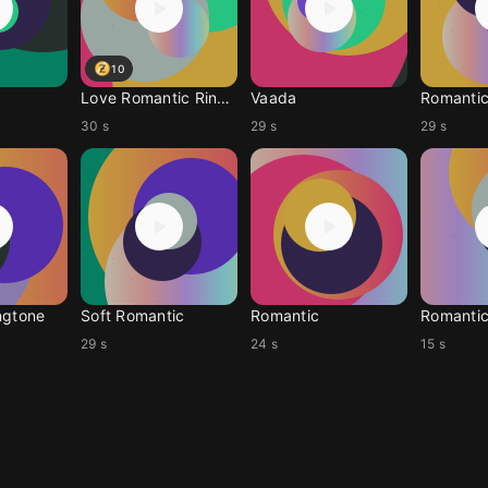
10
Love Romantic Ringtone
Vaada
Romantic
30 s
29 s
29 s
ngtone
Soft Romantic
Romantic
Romanti
29 s
24 s
15 s