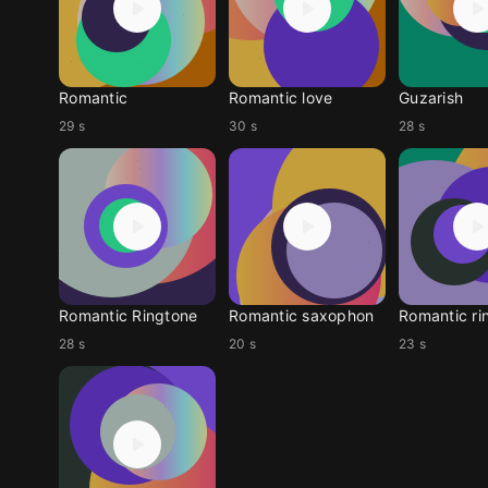
Romantic
Romantic love
Guzarish
29 s
30 s
28 s
Romantic Ringtone
Romantic saxophon
Romantic ri
28 s
20 s
23 s