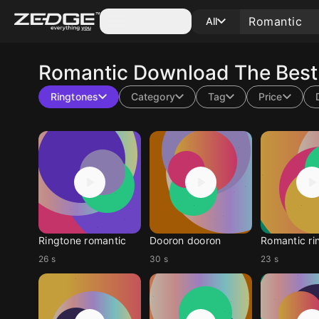
Categories
All
Romantic
Download The Best 
Ringtones
Category
Tag
Price
Ringtone romantic
Dooron dooron
Romantic ri
26 s
30 s
23 s