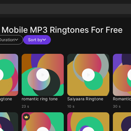
Mobile MP3 Ringtones For Free
Duration
Sort by
ngtone
romantic ring tone
Saiyaara Ringtone
Romantic
23 s
10 s
30 s