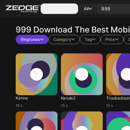
Categories
All
999
Download The Best Mobil
Ringtones
Category
Tag
Price
Kanne
Kerule2
Troubadout
18 s
15 s
12 s