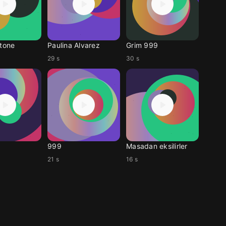
gtone
Paulina Alvarez
Grim 999
29 s
30 s
999
Masadan eksilirler
21 s
16 s