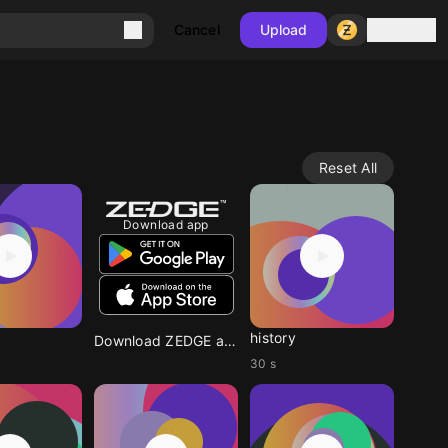
Sign in
Cancel
Upload
Reset All
Download app
history
Download ZEDGE app
30 s