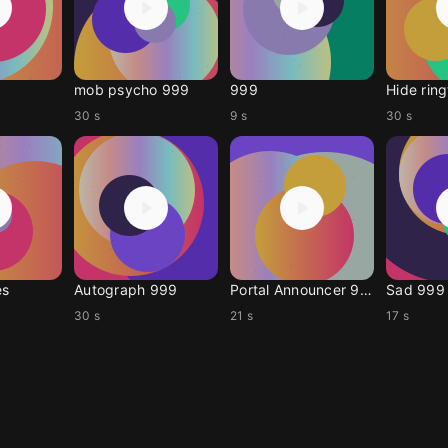
mob psycho 999
999
Hide rin
30 s
9 s
30 s
es
Autograph 999
Portal Announcer 999
Sad 999
30 s
21 s
17 s