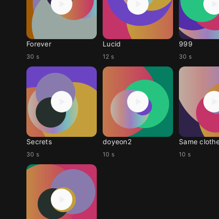
Forever
Lucid
999
30 s
12 s
30 s
Secrets
doyeon2
Same cloth
30 s
10 s
10 s