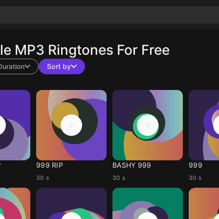
e MP3 Ringtones For Free
Duration
Sort by
r
999 RIP
BASHY 999
999
30 s
30 s
30 s