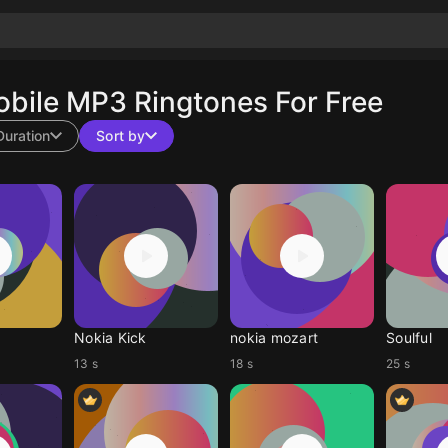
bile MP3 Ringtones For Free
Duration
Sort by
Nokia Kick
nokia mozart
Soulful
13 s
18 s
25 s