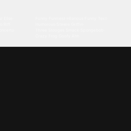
Comedy
r Elise
·
Funny
·
Funniest
·
Hilarious
·
Funny Text
·
o Riff
·
Humorous
·
Stewie Griffin
·
oncerto
Three Stooges Smack
·
Spongebob
·
Crazy Frog
·
Goofy Ahh
Electronica
ngnam Style
·
Cyberpunk
·
Dandadan
·
Synth
·
Ambient
·
g-born
·
Trance Music
·
Dubstep
·
Chillwave
·
Glitch
·
Idm
use Music
·
·
Experimental Electronic
Message tones
za Kuduro
·
Message Tones
·
Text
·
Notification
·
aeton
·
Funny Message
·
Messenger
·
Discord
·
Snapchat
·
Text Message
·
Message Message
·
Message Message Message
Rnb soul