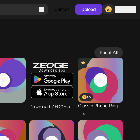
Sign in
Cancel
Upload
Reset All
Download app
10
Classic Phone Ringtone
Download ZEDGE app
11 s