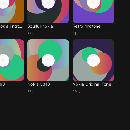
Classic Nokia ringtone
Soulful-nokia
Retro ringtone
27 s
21 s
360
Nokia 3310
Nokia Original Tone
27 s
29 s