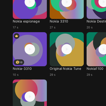
Nokia espionage
Nokia 3310
Nokia Desti
17 s
27 s
20 s
10
Nokia-3310
Original Nokia Tune
Nokia1100
10 s
29 s
29 s