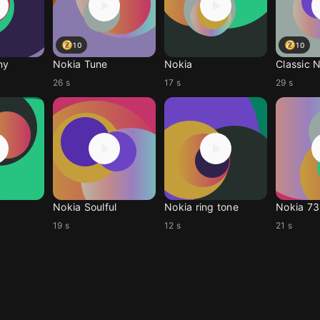
10
10
ny
Nokia Tune
Nokia
26 s
17 s
29 s
Nokia Soulful
Nokia ring tone
Nokia 7
19 s
12 s
21 s