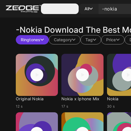
Categories
All
-nokia
Download The Best Mo
Ringtones
Category
Tag
Price
Original Nokia
Nokia x Iphone Mix
Nokia
12 s
17 s
30 s