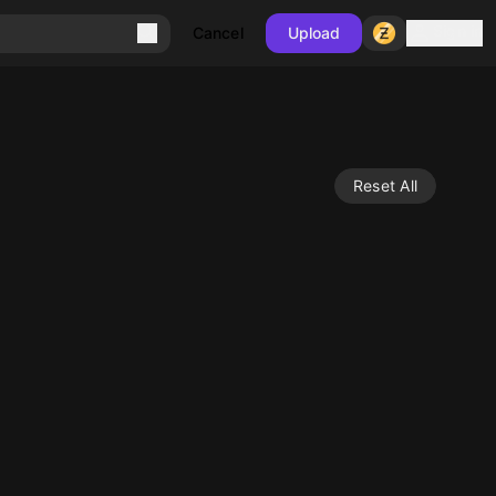
Sign in
Cancel
Upload
Reset All
10