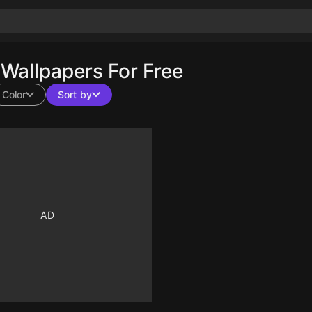
allpapers For Free
Color
Sort by
10