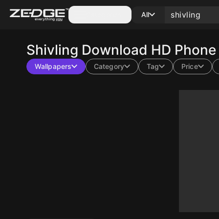
Categories
All
Shivling
Download HD Phone W
Wallpapers
Category
Tag
Price
10
10