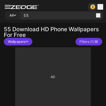
All
55
Download HD Phone Wallpapers
For Free
Wallpapers
Filters (1)
110