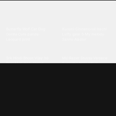
Explore different wallpaper
categories
Animals
Anime
Butterfly
·
Wolf
·
Cat
·
Dog
·
Kuromi
·
Cinnamoroll
·
Itachi
·
Gorilla
·
Cute panda
·
Luffy gear 5
·
My melody
·
Leopard print
Sanrio
·
Alastor
Bollywood
Brands
Srk
·
Hindi
·
Bhoot
·
Vijay hd
·
Msi
·
Razer
·
Stussy
·
Versace
·
Desi
·
Meri maa
·
Jawan
Supreme
·
hello kittys
·
Oneplus
Cars & Vehicles
Comics
Jdm
·
Hot wheels
·
Bmw 4k
·
Cartoon
·
Stitchs
·
Marvel
·
Zx10r
·
Car photos
·
Bmw car
Steven universe
·
·
Bugatti chiron
Powerpuff girls
·
Spiderman 4k
·
Lobo
Designs
Drawings