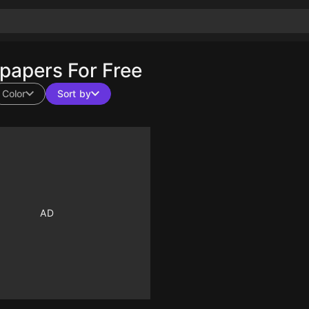
papers For Free
Color
Sort by