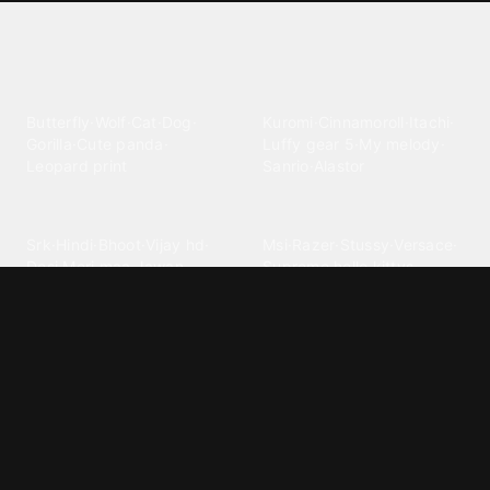
Explore different wallpaper
categories
Animals
Anime
Butterfly
·
Wolf
·
Cat
·
Dog
·
Kuromi
·
Cinnamoroll
·
Itachi
·
Gorilla
·
Cute panda
·
Luffy gear 5
·
My melody
·
Leopard print
Sanrio
·
Alastor
Bollywood
Brands
Srk
·
Hindi
·
Bhoot
·
Vijay hd
·
Msi
·
Razer
·
Stussy
·
Versace
·
Desi
·
Meri maa
·
Jawan
Supreme
·
hello kittys
·
Oneplus
Cars & Vehicles
Comics
Jdm
·
Hot wheels
·
Bmw 4k
·
Cartoon
·
Stitchs
·
Marvel
·
Zx10r
·
Car photos
·
Bmw car
Steven universe
·
·
Bugatti chiron
Powerpuff girls
·
Spiderman 4k
·
Lobo
Designs
Drawings