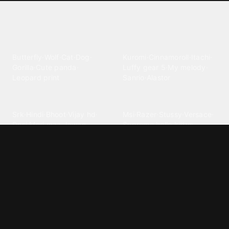
Explore different wallpaper
categories
Animals
Anime
Butterfly
·
Wolf
·
Cat
·
Dog
·
Kuromi
·
Cinnamoroll
·
Itachi
·
Gorilla
·
Cute panda
·
Luffy gear 5
·
My melody
·
Leopard print
Sanrio
·
Alastor
Bollywood
Brands
Srk
·
Hindi
·
Bhoot
·
Vijay hd
·
Msi
·
Razer
·
Stussy
·
Versace
·
Desi
·
Meri maa
·
Jawan
Supreme
·
hello kittys
·
Oneplus
Cars & Vehicles
Comics
Jdm
·
Hot wheels
·
Bmw 4k
·
Cartoon
·
Stitchs
·
Marvel
·
Zx10r
·
Car photos
·
Bmw car
Steven universe
·
·
Bugatti chiron
Powerpuff girls
·
Spiderman 4k
·
Lobo
Designs
Drawings