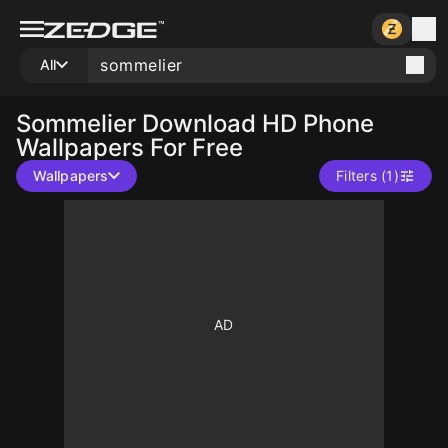
All
Sommelier
Download HD Phone
Wallpapers For Free
Wallpapers
Filters (1)
10
10
10