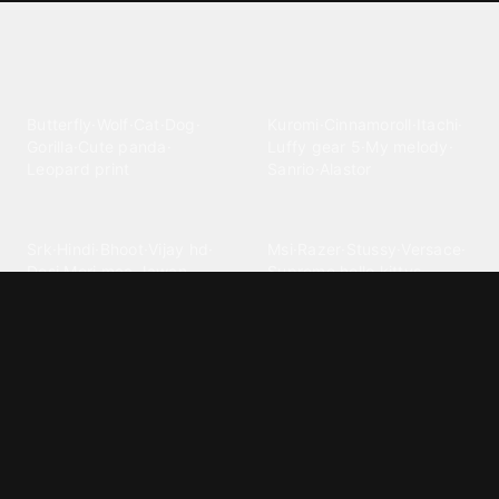
Explore different wallpaper
categories
Animals
Anime
Butterfly
·
Wolf
·
Cat
·
Dog
·
Kuromi
·
Cinnamoroll
·
Itachi
·
Gorilla
·
Cute panda
·
Luffy gear 5
·
My melody
·
Leopard print
Sanrio
·
Alastor
Bollywood
Brands
Srk
·
Hindi
·
Bhoot
·
Vijay hd
·
Msi
·
Razer
·
Stussy
·
Versace
·
Desi
·
Meri maa
·
Jawan
Supreme
·
hello kittys
·
Oneplus
Cars & Vehicles
Comics
Jdm
·
Hot wheels
·
Bmw 4k
·
Cartoon
·
Stitchs
·
Marvel
·
Zx10r
·
Car photos
·
Bmw car
Steven universe
·
·
Bugatti chiron
Powerpuff girls
·
Spiderman 4k
·
Lobo
Designs
Drawings