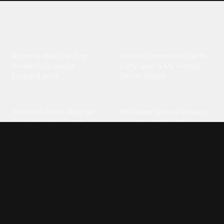
Explore different wallpaper
categories
Animals
Anime
Butterfly
·
Wolf
·
Cat
·
Dog
·
Kuromi
·
Cinnamoroll
·
Itachi
·
Gorilla
·
Cute panda
·
Luffy gear 5
·
My melody
·
Leopard print
Sanrio
·
Alastor
Bollywood
Brands
Srk
·
Hindi
·
Bhoot
·
Vijay hd
·
Msi
·
Razer
·
Stussy
·
Versace
·
Desi
·
Meri maa
·
Jawan
Supreme
·
hello kittys
·
Oneplus
Cars & Vehicles
Comics
Jdm
·
Hot wheels
·
Bmw 4k
·
Cartoon
·
Stitchs
·
Marvel
·
Zx10r
·
Car photos
·
Bmw car
Steven universe
·
·
Bugatti chiron
Powerpuff girls
·
Spiderman 4k
·
Lobo
Designs
Drawings