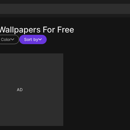
allpapers For Free
Color
Sort by
10