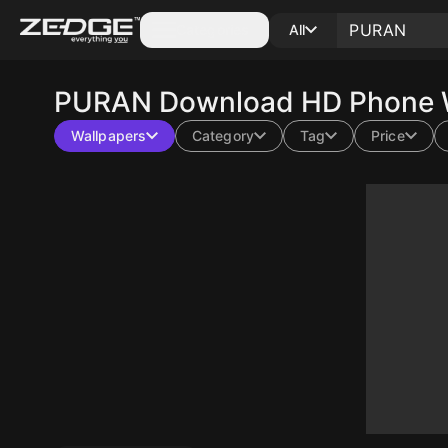
Categories
All
PURAN
Download HD Phone W
Wallpapers
Category
Tag
Price
10
10
10
10