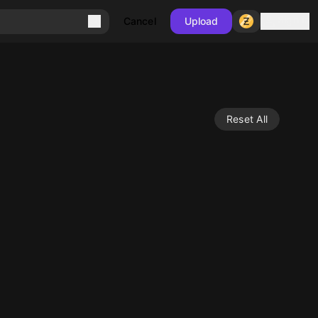
Sign in
Cancel
Upload
Reset All
10