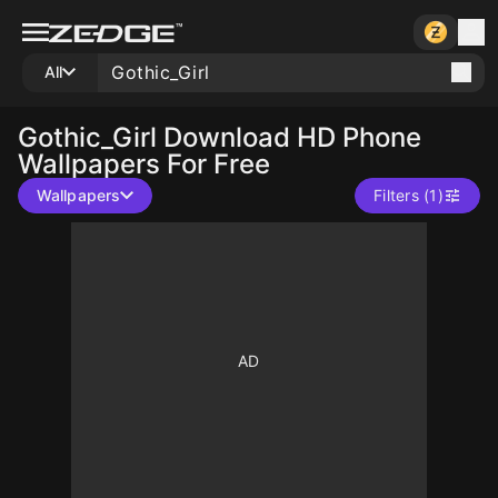
All
Gothic_Girl
Download HD Phone
Wallpapers For Free
Wallpapers
Filters (1)
10
10
10
200
10