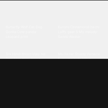
Explore different wallpaper
categories
Animals
Anime
Butterfly
·
Wolf
·
Cat
·
Dog
·
Kuromi
·
Cinnamoroll
·
Itachi
·
Gorilla
·
Cute panda
·
Luffy gear 5
·
My melody
·
Leopard print
Sanrio
·
Alastor
Bollywood
Brands
Srk
·
Hindi
·
Bhoot
·
Vijay hd
·
Msi
·
Razer
·
Stussy
·
Versace
·
Desi
·
Meri maa
·
Jawan
Supreme
·
hello kittys
·
Oneplus
Cars & Vehicles
Comics
Jdm
·
Hot wheels
·
Bmw 4k
·
Cartoon
·
Stitchs
·
Marvel
·
Zx10r
·
Car photos
·
Bmw car
Steven universe
·
·
Bugatti chiron
Powerpuff girls
·
Spiderman 4k
·
Lobo
Designs
Drawings