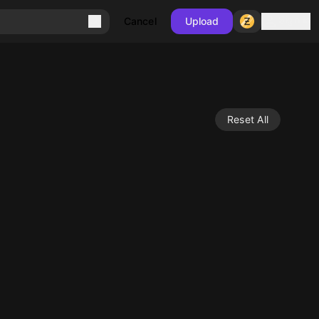
Sign in
Cancel
Upload
Reset All
10
10
10