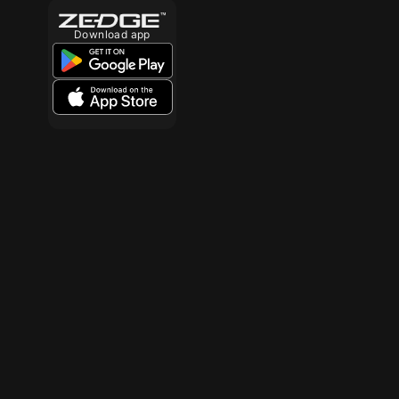
Download app
10
10
10
10