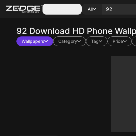
Categories
All
92
Download HD Phone Wallp
Wallpapers
Category
Tag
Price
10