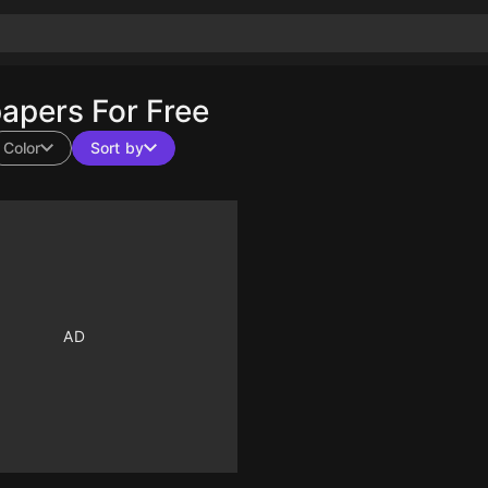
apers For Free
Color
Sort by
10
10
10