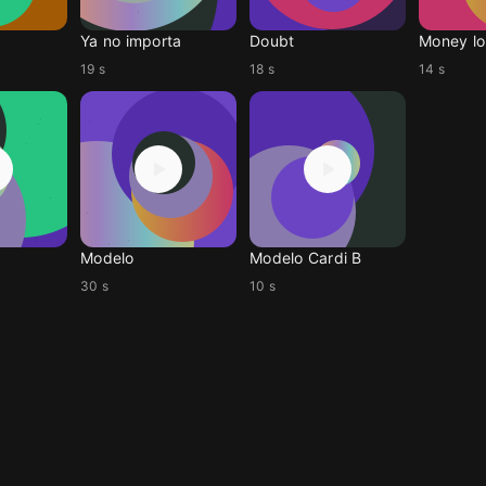
Ya no importa
Doubt
Money lo
19 s
18 s
14 s
Modelo
Modelo Cardi B
30 s
10 s