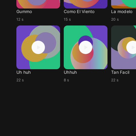
Gummo
Como El Viento
La modelo
12 s
15 s
20 s
Uh huh
Uhhuh
Tan Facil
22 s
8 s
22 s