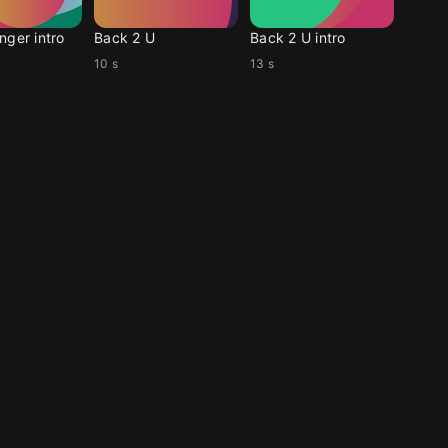
nger intro
Back 2 U
Back 2 U intro
10 s
13 s