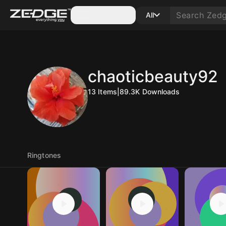
Categories
All
chaoticbeauty92
13
Items
|
89.3K
Downloads
Ringtones