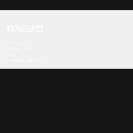
Tattoo your phone
Our Company
About Us
We're Hiring
Blog
Investor Relations
Our Products
Emojipedia
GuruShots
Tapedeck
Data Seeds
Content
Wallpapers
Ringtones
Live Wallpapers
AI Wallpaper Maker
Get our app