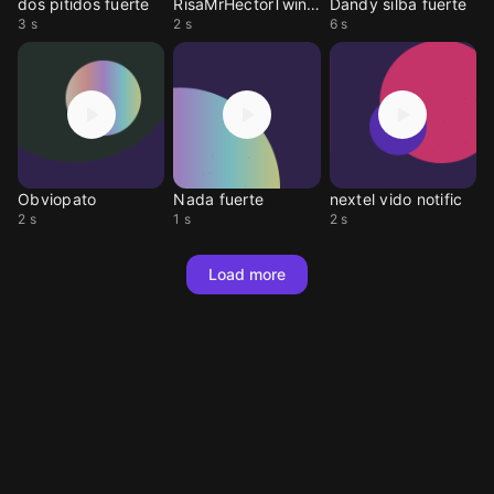
dos pitidos fuerte
RisaMrHectorTwinLL
Dandy silba fuerte
3 s
2 s
6 s
Obviopato
Nada fuerte
nextel vido notific
2 s
1 s
2 s
Load more