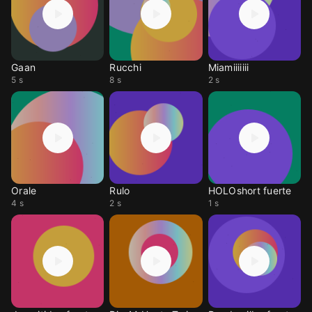
Gaan
Rucchi
Miamiiiiiii
5 s
8 s
2 s
Orale
Rulo
HOLOshort fuerte
4 s
2 s
1 s