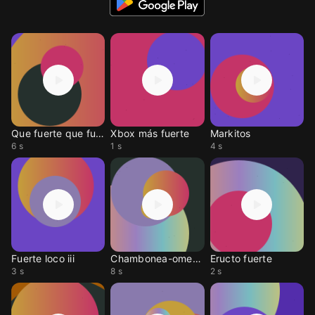
Que fuerte que fuertes
Xbox más fuerte
Markitos
6 s
1 s
4 s
Fuerte loco iii
Chambonea-omega
Eructo fuerte
3 s
8 s
2 s