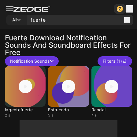
All
Fuerte
Download Notification
Sounds And Soundboard Effects For
Free
Notification Sounds
Filters (1)
lagentefuerte
Estruendo
Randal
2 s
5 s
4 s