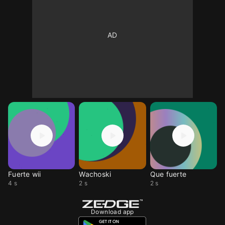
Fuerte wii
Wachoski
Que fuerte
4 s
2 s
2 s
Download app