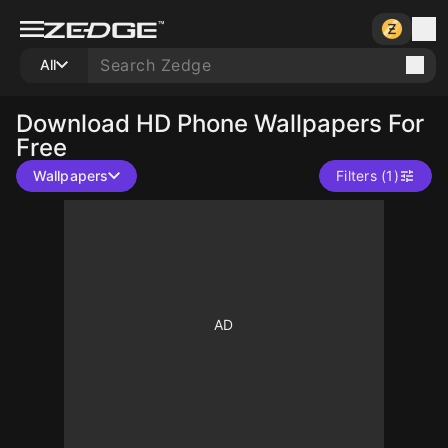
All
Download HD Phone Wallpapers For
Free
Wallpapers
Filters (1)
1000
1000