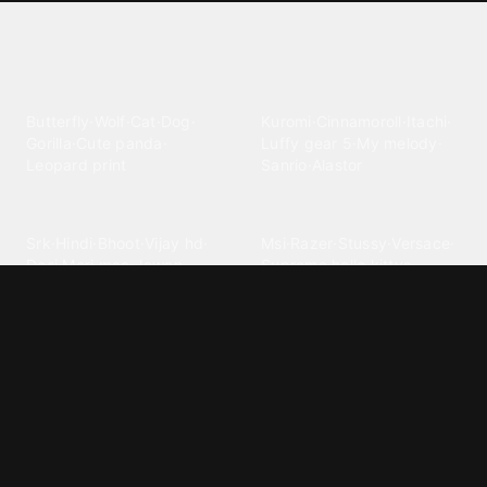
Explore different wallpaper
categories
Animals
Anime
Butterfly
·
Wolf
·
Cat
·
Dog
·
Kuromi
·
Cinnamoroll
·
Itachi
·
Gorilla
·
Cute panda
·
Luffy gear 5
·
My melody
·
Leopard print
Sanrio
·
Alastor
Bollywood
Brands
Srk
·
Hindi
·
Bhoot
·
Vijay hd
·
Msi
·
Razer
·
Stussy
·
Versace
·
Desi
·
Meri maa
·
Jawan
Supreme
·
hello kittys
·
Oneplus
Cars & Vehicles
Comics
Jdm
·
Hot wheels
·
Bmw 4k
·
Cartoon
·
Stitchs
·
Marvel
·
Zx10r
·
Car photos
·
Bmw car
Steven universe
·
·
Bugatti chiron
Powerpuff girls
·
Spiderman 4k
·
Lobo
Designs
Drawings