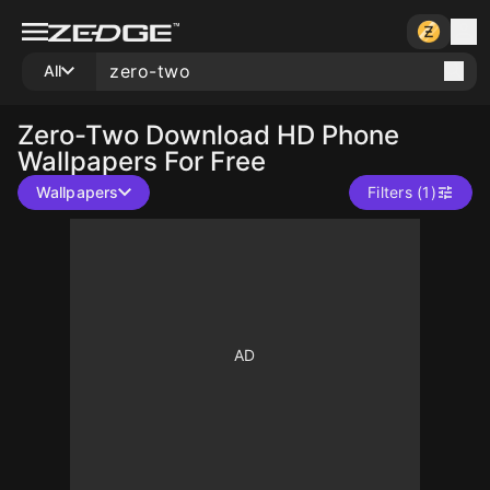
All
Zero-Two
Download HD Phone
Wallpapers For Free
Wallpapers
Filters (1)