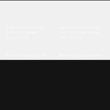
Explore different wallpaper
categories
Animals
Anime
Butterfly
·
Wolf
·
Cat
·
Dog
·
Kuromi
·
Cinnamoroll
·
Itachi
·
Gorilla
·
Cute panda
·
Luffy gear 5
·
My melody
·
Leopard print
Sanrio
·
Alastor
Bollywood
Brands
Srk
·
Hindi
·
Bhoot
·
Vijay hd
·
Msi
·
Razer
·
Stussy
·
Versace
·
Desi
·
Meri maa
·
Jawan
Supreme
·
hello kittys
·
Oneplus
Cars & Vehicles
Comics
Jdm
·
Hot wheels
·
Bmw 4k
·
Cartoon
·
Stitchs
·
Marvel
·
Zx10r
·
Car photos
·
Bmw car
Steven universe
·
·
Bugatti chiron
Powerpuff girls
·
Spiderman 4k
·
Lobo
Designs
Drawings