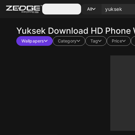
Categories
All
Yuksek
Download HD Phone W
Wallpapers
Category
Tag
Price