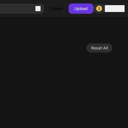
Sign in
Cancel
Upload
Reset All