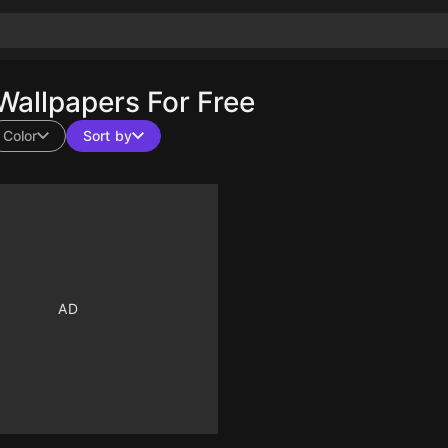
allpapers For Free
Color
Sort by