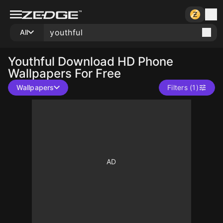
All
Youthful
Download HD Phone
Wallpapers For Free
Wallpapers
Filters (1)
10