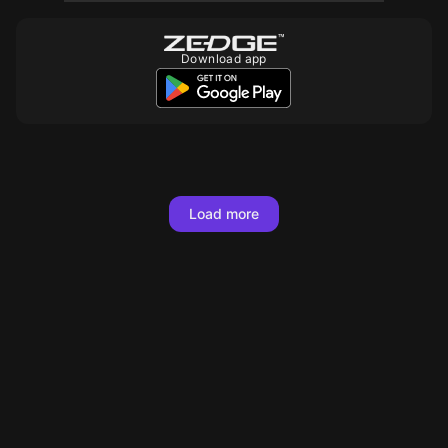
Download app
10
200
10
10
10
Load more