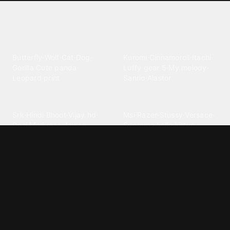
Explore different wallpaper
categories
Animals
Anime
Butterfly
·
Wolf
·
Cat
·
Dog
·
Kuromi
·
Cinnamoroll
·
Itachi
·
Gorilla
·
Cute panda
·
Luffy gear 5
·
My melody
·
Leopard print
Sanrio
·
Alastor
Bollywood
Brands
Srk
·
Hindi
·
Bhoot
·
Vijay hd
·
Msi
·
Razer
·
Stussy
·
Versace
·
Desi
·
Meri maa
·
Jawan
Supreme
·
hello kittys
·
Oneplus
Cars & Vehicles
Comics
Jdm
·
Hot wheels
·
Bmw 4k
·
Cartoon
·
Stitchs
·
Marvel
·
Zx10r
·
Car photos
·
Bmw car
Steven universe
·
·
Bugatti chiron
Powerpuff girls
·
Spiderman 4k
·
Lobo
Designs
Drawings