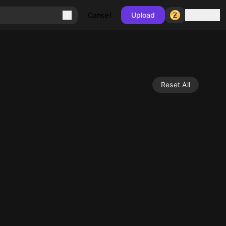
Sign in
Cancel
Upload
Reset All
10
10
10
10