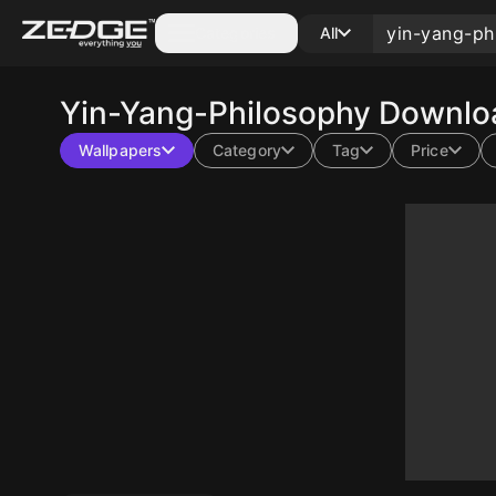
Categories
All
Yin-Yang-Philosophy
Downloa
Wallpapers
Category
Tag
Price
10
10
10
10