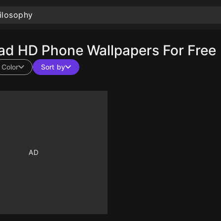
d HD Phone Wallpapers For Free
Color
Sort by
10
10
10