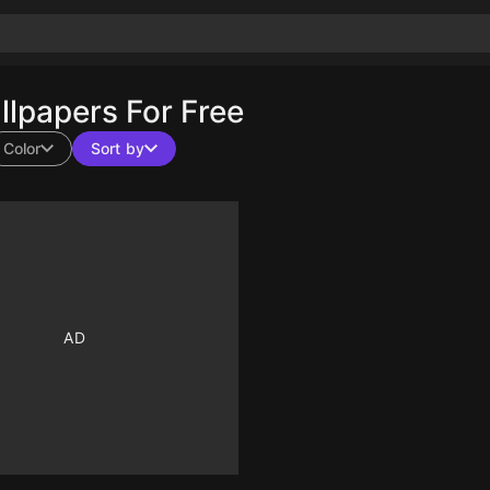
lpapers For Free
Color
Sort by