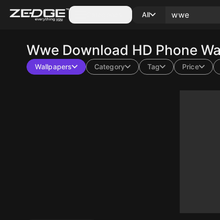
Categories
All
Wwe
Download HD Phone Wal
Wallpapers
Category
Tag
Price
10