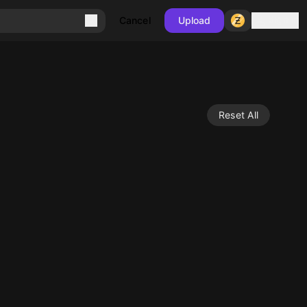
Sign in
Cancel
Upload
Reset All